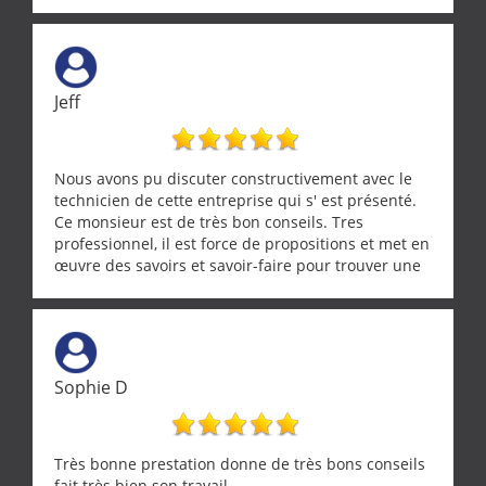
réparée efficacement, le tout en un temps record.
Une équipe sérieuse, réactive et compétente. C'est
vraiment rassurant de pouvoir compter sur des
artisans aussi professionnels. Merci encore !
Jeff
Nous avons pu discuter constructivement avec le
technicien de cette entreprise qui s' est présenté.
Ce monsieur est de très bon conseils. Tres
professionnel, il est force de propositions et met en
œuvre des savoirs et savoir-faire pour trouver une
solution a vos problèmes qui vous conviennent. Ça
demande de l écoute et de la considération, ce qui
ne se trouve que chez les pationnés de leur métier.
Merci a ce monsieur pour sa disponibilité
Sophie D
Très bonne prestation donne de très bons conseils
fait très bien son travail