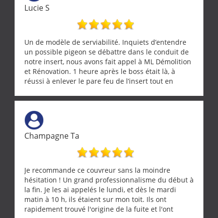
Lucie S
Un de modèle de serviabilité. Inquiets d’entendre
un possible pigeon se débattre dans le conduit de
notre insert, nous avons fait appel à ML Démolition
et Rénovation. 1 heure après le boss était là, à
réussi à enlever le pare feu de l’insert tout en
récupérant avec beaucoup de délicatesse une
tourterelle et s’est ensuite patiemment occupé de
l’oiseau jusqu’à ce qu’il reprenne ses esprits et
puisse s’envoler. Après quoi il a procédé au
ramonage de notre insert avec dextérité et une
Champagne Ta
grande propreté, nous gratifiant également de
nombreux conseils concernant d’autres sujets. Un
entrepreneur comme on souhaite en rencontrer.
Encore un grand merci à lui.
Je recommande ce couvreur sans la moindre
hésitation ! Un grand professionnalisme du début à
la fin. Je les ai appelés le lundi, et dès le mardi
matin à 10 h, ils étaient sur mon toit. Ils ont
rapidement trouvé l'origine de la fuite et l'ont