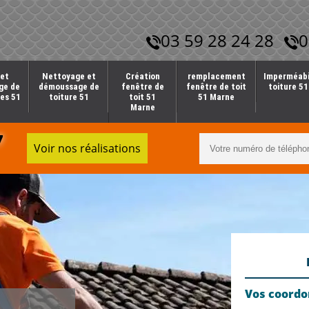
03 59 28 24 28
0
et
Nettoyage et
Création
remplacement
Imperméabi
ge de
démoussage de
fenêtre de
fenêtre de toit
toiture 5
es 51
toiture 51
toit 51
51 Marne
Marne
7
Voir nos réalisations
Vos coord