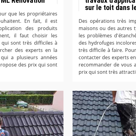
 ML Rénovation
travaux d'applic
sur le toit dans l
ur que les propriétaires
haitent. En fait, il est
Des opérations très imp
pplication des produits
maisons ou des autres ty
ent, il faut choisir les
les problèmes d'étanché
ui sont très difficiles à
des hydrofuges incolores
hercher des experts en la
très difficile à faire. Po
 qui a plusieurs années
contacter des experts en
propose des prix qui sont
recommander de vous ad
prix qui sont très attracti