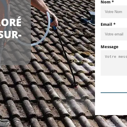
Nom *
LORÉ
Email *
SUR-
Message