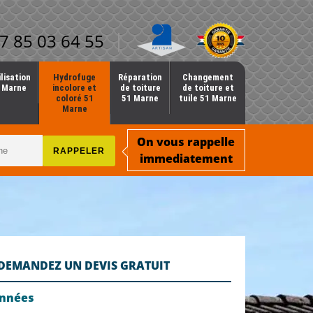
7 85 03 64 55
lisation
Hydrofuge
Réparation
Changement
1 Marne
incolore et
de toiture
de toiture et
coloré 51
51 Marne
tuile 51 Marne
Marne
On vous rappelle
immediatement
DEMANDEZ UN DEVIS GRATUIT
onnées