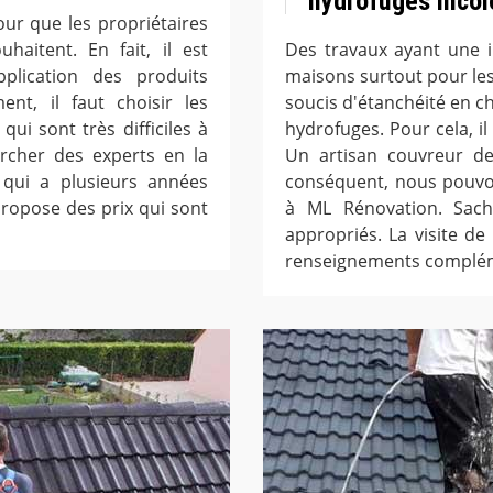
hydrofuges incol
ur que les propriétaires
haitent. En fait, il est
Des travaux ayant une i
pplication des produits
maisons surtout pour les t
ent, il faut choisir les
soucis d'étanchéité en c
ui sont très difficiles à
hydrofuges. Pour cela, il
hercher des experts en la
Un artisan couvreur dev
 qui a plusieurs années
conséquent, nous pouv
propose des prix qui sont
à ML Rénovation. Sache
appropriés. La visite de
renseignements complém