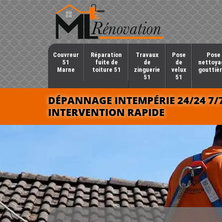
Couvreur
Réparation
Travaux
Pose
Pose 
51
fuite de
de
de
nettoya
Marne
toiture 51
zinguerie
velux
gouttièr
51
51
DÉPANNAGE INTEMPÉRIE 24/24 7/
INTERVENTION RAPIDE