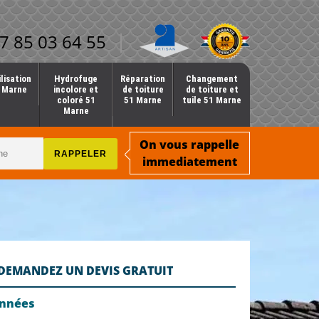
7 85 03 64 55
lisation
Hydrofuge
Réparation
Changement
1 Marne
incolore et
de toiture
de toiture et
coloré 51
51 Marne
tuile 51 Marne
Marne
On vous rappelle
immediatement
DEMANDEZ UN DEVIS GRATUIT
onnées