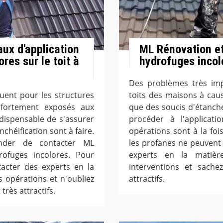
aux d'application
ML Rénovation et 
res sur le toit à
hydrofuges incol
Des problèmes très im
uent pour les structures
toits des maisons à cause
fortement exposés aux
que des soucis d'étanché
indispensable de s'assurer
procéder à l'applicati
nchéification sont à faire.
opérations sont à la fois
nder de contacter ML
les profanes ne peuvent p
rofuges incolores. Pour
experts en la matiè
ntacter des experts en la
interventions et sache
 opérations et n'oubliez
attractifs.
très attractifs.