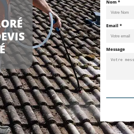
Nom *
LORÉ
Email *
DEVIS
É
Message