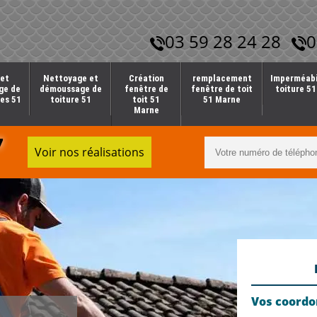
03 59 28 24 28
0
et
Nettoyage et
Création
remplacement
Imperméabi
ge de
démoussage de
fenêtre de
fenêtre de toit
toiture 5
es 51
toiture 51
toit 51
51 Marne
Marne
7
Voir nos réalisations
Vos coord