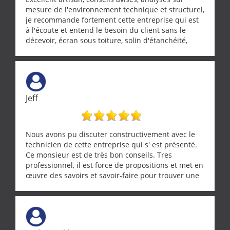
mesure de l'environnement technique et structurel,
je recommande fortement cette entreprise qui est
à l'écoute et entend le besoin du client sans le
décevoir, écran sous toiture, solin d'étanchéité,
realignement d'une pergola, dalle sous
récupérateur d'eau, tout a été parfaitement mis en
œuvre sans besoin d'y revenir. confiance assurée.
Jeff
Nous avons pu discuter constructivement avec le
technicien de cette entreprise qui s' est présenté.
Ce monsieur est de très bon conseils. Tres
professionnel, il est force de propositions et met en
œuvre des savoirs et savoir-faire pour trouver une
solution a vos problèmes qui vous conviennent. Ça
demande de l écoute et de la considération, ce qui
ne se trouve que chez les pationnés de leur métier.
Merci a ce monsieur pour sa disponibilité