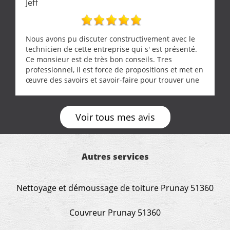
Jeff
Nous avons pu discuter constructivement avec le
technicien de cette entreprise qui s' est présenté.
Ce monsieur est de très bon conseils. Tres
professionnel, il est force de propositions et met en
œuvre des savoirs et savoir-faire pour trouver une
solution a vos problèmes qui vous conviennent. Ça
demande de l écoute et de la considération, ce qui
ne se trouve que chez les pationnés de leur métier.
Voir tous mes avis
Merci a ce monsieur pour sa disponibilité
Autres services
Nettoyage et démoussage de toiture Prunay 51360
Couvreur Prunay 51360