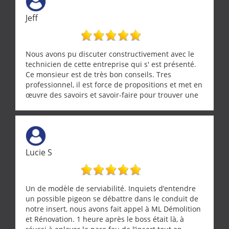
Jeff
Nous avons pu discuter constructivement avec le
technicien de cette entreprise qui s' est présenté.
Ce monsieur est de très bon conseils. Tres
professionnel, il est force de propositions et met en
œuvre des savoirs et savoir-faire pour trouver une
solution a vos problèmes qui vous conviennent. Ça
demande de l écoute et de la considération, ce qui
ne se trouve que chez les pationnés de leur métier.
Merci a ce monsieur pour sa disponibilité
Lucie S
Un de modèle de serviabilité. Inquiets d’entendre
un possible pigeon se débattre dans le conduit de
notre insert, nous avons fait appel à ML Démolition
et Rénovation. 1 heure après le boss était là, à