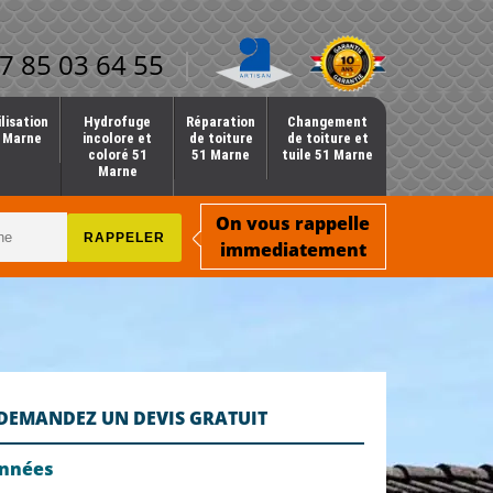
7 85 03 64 55
lisation
Hydrofuge
Réparation
Changement
1 Marne
incolore et
de toiture
de toiture et
coloré 51
51 Marne
tuile 51 Marne
Marne
On vous rappelle
immediatement
DEMANDEZ UN DEVIS GRATUIT
onnées