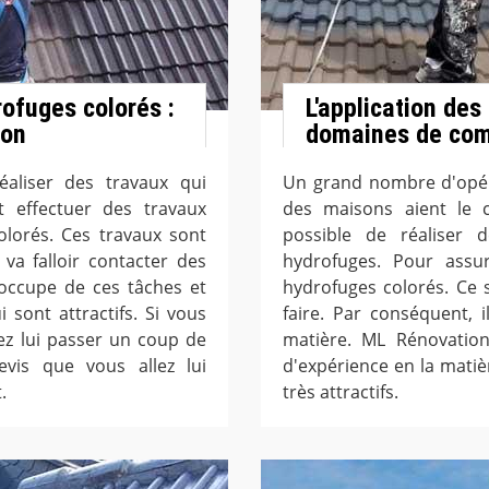
rofuges colorés :
L'application des
ion
domaines de com
éaliser des travaux qui
Un grand nombre d'opéra
t effectuer des travaux
des maisons aient le co
olorés. Ces travaux sont
possible de réaliser d
l va falloir contacter des
hydrofuges. Pour assure
'occupe de ces tâches et
hydrofuges colorés. Ce s
 sont attractifs. Si vous
faire. Par conséquent, i
lez lui passer un coup de
matière. ML Rénovation
evis que vous allez lui
d'expérience en la matiè
.
très attractifs.