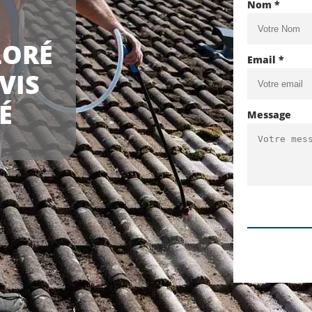
Nom *
LORÉ
Email *
VIS
É
Message