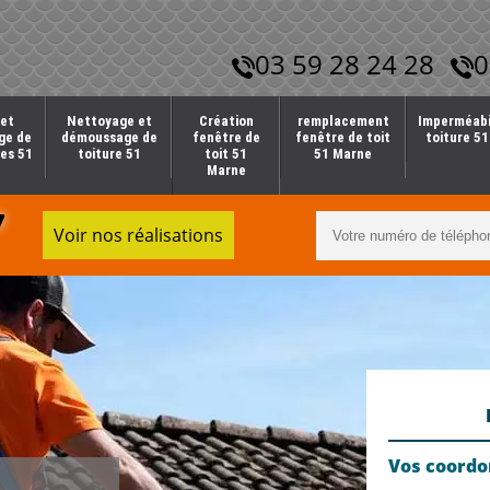
03 59 28 24 28
0
et
Nettoyage et
Création
remplacement
Imperméabi
ge de
démoussage de
fenêtre de
fenêtre de toit
toiture 5
es 51
toiture 51
toit 51
51 Marne
Marne
7
Voir nos réalisations
Vos coord