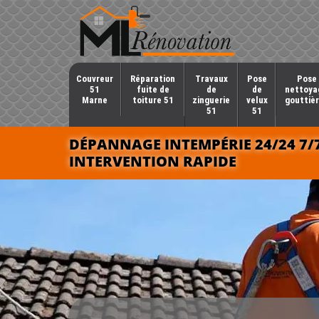
Couvreur
Réparation
Travaux
Pose
Pose 
51
fuite de
de
de
nettoya
Marne
toiture 51
zinguerie
velux
gouttièr
51
51
DÉPANNAGE INTEMPÉRIE 24/24 7/
INTERVENTION RAPIDE