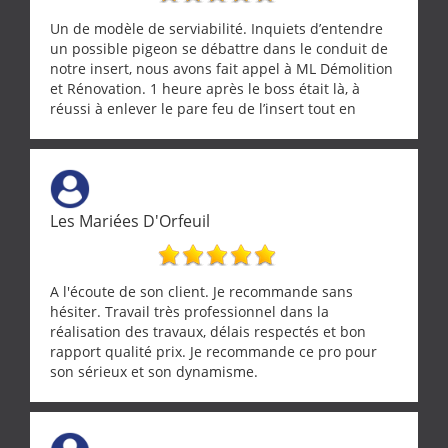
Un de modèle de serviabilité. Inquiets d’entendre
un possible pigeon se débattre dans le conduit de
notre insert, nous avons fait appel à ML Démolition
et Rénovation. 1 heure après le boss était là, à
réussi à enlever le pare feu de l’insert tout en
récupérant avec beaucoup de délicatesse une
tourterelle et s’est ensuite patiemment occupé de
l’oiseau jusqu’à ce qu’il reprenne ses esprits et
puisse s’envoler. Après quoi il a procédé au
ramonage de notre insert avec dextérité et une
Les Mariées D'Orfeuil
grande propreté, nous gratifiant également de
nombreux conseils concernant d’autres sujets. Un
entrepreneur comme on souhaite en rencontrer.
Encore un grand merci à lui.
A l'écoute de son client. Je recommande sans
hésiter. Travail très professionnel dans la
réalisation des travaux, délais respectés et bon
rapport qualité prix. Je recommande ce pro pour
son sérieux et son dynamisme.