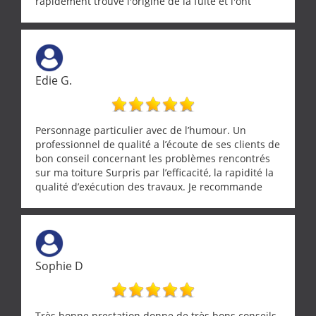
rapidement trouvé l'origine de la fuite et l'ont
réparée efficacement, le tout en un temps record.
Une équipe sérieuse, réactive et compétente. C'est
vraiment rassurant de pouvoir compter sur des
artisans aussi professionnels. Merci encore !
Edie G.
Personnage particulier avec de l’humour. Un
professionnel de qualité a l’écoute de ses clients de
bon conseil concernant les problèmes rencontrés
sur ma toiture Surpris par l’efficacité, la rapidité la
qualité d’exécution des travaux. Je recommande
cette entreprise !
Sophie D
Très bonne prestation donne de très bons conseils