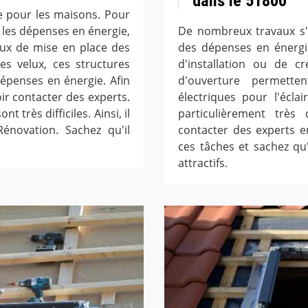
dans le 51800
e pour les maisons. Pour
 les dépenses en énergie,
De nombreux travaux s'e
vaux de mise en place des
des dépenses en énergie
s velux, ces structures
d'installation ou de c
dépenses en énergie. Afin
d'ouverture permette
oir contacter des experts.
électriques pour l'éclai
t très difficiles. Ainsi, il
particulièrement très
énovation. Sachez qu'il
contacter des experts e
ces tâches et sachez qu'
attractifs.