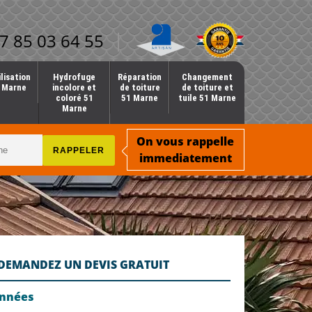
7 85 03 64 55
lisation
Hydrofuge
Réparation
Changement
1 Marne
incolore et
de toiture
de toiture et
coloré 51
51 Marne
tuile 51 Marne
Marne
On vous rappelle
immediatement
DEMANDEZ UN DEVIS GRATUIT
onnées