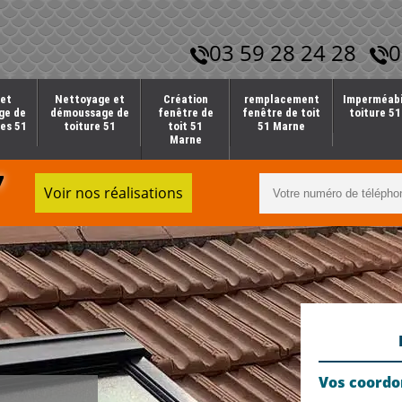
03 59 28 24 28
0
et
Nettoyage et
Création
remplacement
Imperméabi
ge de
démoussage de
fenêtre de
fenêtre de toit
toiture 5
es 51
toiture 51
toit 51
51 Marne
Marne
7
Voir nos réalisations
Vos coord