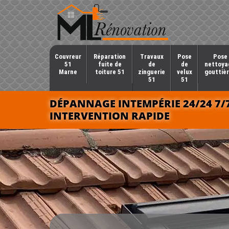
Couvreur
Réparation
Travaux
Pose
Pose 
51
fuite de
de
de
nettoya
Marne
toiture 51
zinguerie
velux
gouttièr
51
51
DÉPANNAGE INTEMPÉRIE 24/24 7/
INTERVENTION RAPIDE