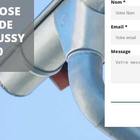
Nom *
POSE
DE
Email *
USSY
0
Message