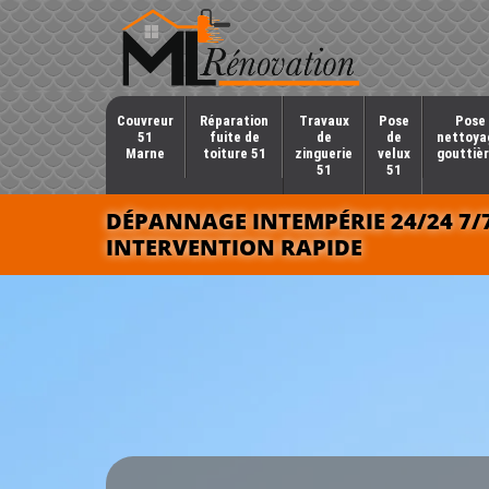
Couvreur
Réparation
Travaux
Pose
Pose 
51
fuite de
de
de
nettoya
Marne
toiture 51
zinguerie
velux
gouttièr
51
51
DÉPANNAGE INTEMPÉRIE 24/24 7/
INTERVENTION RAPIDE