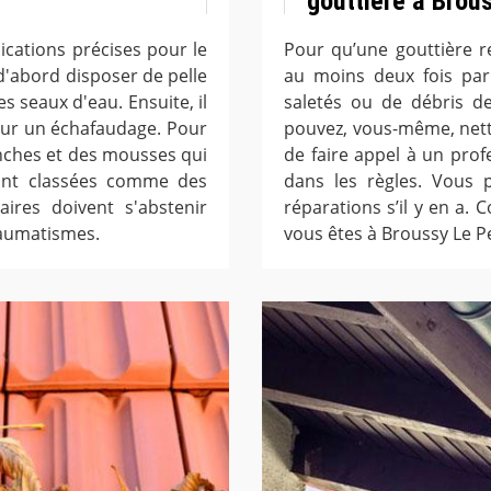
gouttière à Brous
cations précises pour le
Pour qu’une gouttière re
t d'abord disposer de pelle
au moins deux fois par
es seaux d'eau. Ensuite, il
saletés ou de débris de
u sur un échafaudage. Pour
pouvez, vous-même, nettoy
ranches et des mousses qui
de faire appel à un pro
sont classées comme des
dans les règles. Vous p
aires doivent s'abstenir
réparations s’il y en a. 
raumatismes.
vous êtes à Broussy Le Pe