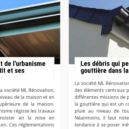
it de l'urbanisme
Les débris qui pe
it et ses
gouttière dans la
La société ML Rénovatio
la société ML Rénovation,
des éléments centraux p
 niveau de la maison et en
différentes missions de
upérieure de la maison.
la gouttière qui est un c
banisme régisse les travaux
pluie au niveau de tout
nsister en la mise en
Néanmoins, il faut not
son. Ces réglementations
tendance à se poser iné