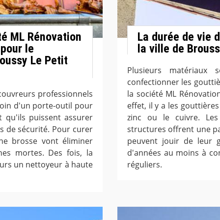
iété ML Rénovation
La durée de vie 
pour le
la ville de Brous
roussy Le Petit
Plusieurs matériaux s
confectionner les goutti
couvreurs professionnels
la société ML Rénovation
soin d'un porte-outil pour
effet, il y a les gouttiè
ut qu'ils puissent assurer
zinc ou le cuivre. Les
s de sécurité. Pour curer
structures offrent une par
une brosse vont éliminer
peuvent jouir de leur 
es mortes. Des fois, la
d'années au moins à con
urs un nettoyeur à haute
réguliers.