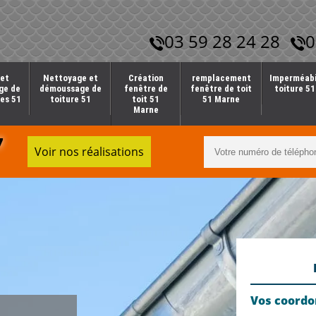
03 59 28 24 28
0
et
Nettoyage et
Création
remplacement
Imperméabi
ge de
démoussage de
fenêtre de
fenêtre de toit
toiture 5
es 51
toiture 51
toit 51
51 Marne
Marne
7
Voir nos réalisations
Vos coord