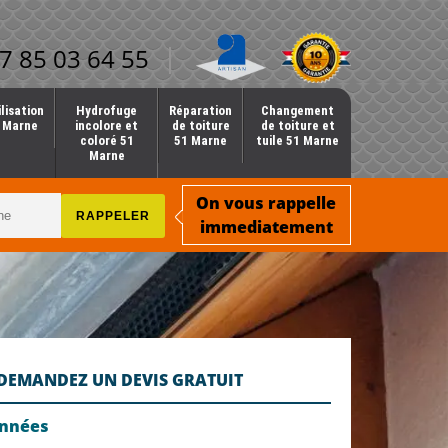
7 85 03 64 55
lisation
Hydrofuge
Réparation
Changement
1 Marne
incolore et
de toiture
de toiture et
coloré 51
51 Marne
tuile 51 Marne
Marne
On vous rappelle
immediatement
DEMANDEZ UN DEVIS GRATUIT
onnées