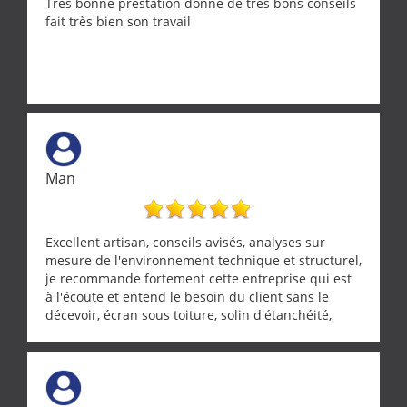
Très bonne prestation donne de très bons conseils
fait très bien son travail
Man
Excellent artisan, conseils avisés, analyses sur
mesure de l'environnement technique et structurel,
je recommande fortement cette entreprise qui est
à l'écoute et entend le besoin du client sans le
décevoir, écran sous toiture, solin d'étanchéité,
realignement d'une pergola, dalle sous
récupérateur d'eau, tout a été parfaitement mis en
œuvre sans besoin d'y revenir. confiance assurée.