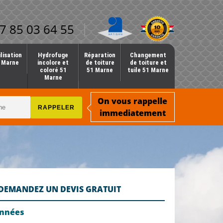
7 85 03 64 55
lisation
Hydrofuge
Réparation
Changement
1 Marne
incolore et
de toiture
de toiture et
coloré 51
51 Marne
tuile 51 Marne
Marne
On vous rappelle
immediatement
DEMANDEZ UN DEVIS GRATUIT
onnées