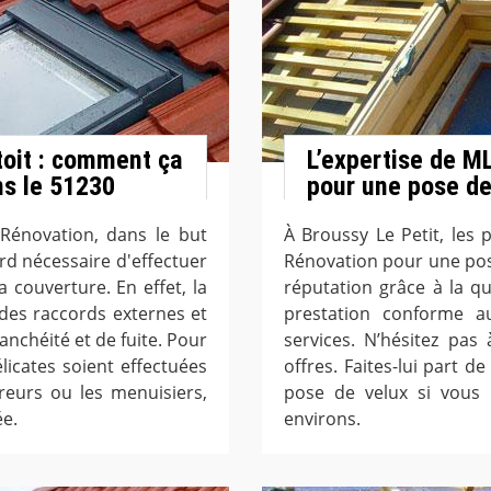
 toit : comment ça
L’expertise de M
ns le 51230
pour une pose de
 Rénovation, dans le but
À Broussy Le Petit, les 
bord nécessaire d'effectuer
Rénovation pour une pos
 couverture. En effet, la
réputation grâce à la qu
c des raccords externes et
prestation conforme a
anchéité et de fuite. Pour
services. N’hésitez pas
licates soient effectuées
offres. Faites-lui part d
eurs ou les menuisiers,
pose de velux si vous 
ée.
environs.