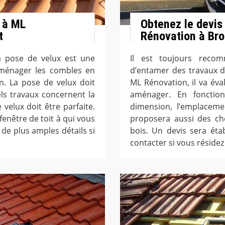
 à ML
Obtenez le devis
t
Rénovation à Bro
la pose de velux est une
Il est toujours rec
aménager les combles en
d’entamer des travaux d
n. La pose de velux doit
ML Rénovation, il va éva
els travaux concernent la
aménager. En fonctio
 velux doit être parfaite.
dimension, l’emplacemen
fenêtre de toit à qui vous
proposera aussi des cho
de plus amples détails si
bois. Un devis sera étab
contacter si vous résidez