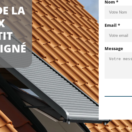
Nom *
E LA
X
Email *
TIT
OIGNÉ
Message