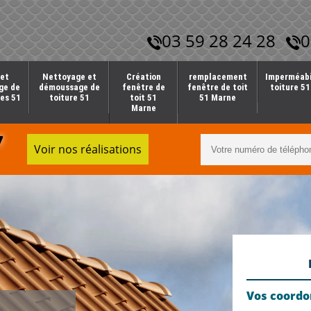
03 59 28 24 28
0
et
Nettoyage et
Création
remplacement
Imperméabi
ge de
démoussage de
fenêtre de
fenêtre de toit
toiture 5
es 51
toiture 51
toit 51
51 Marne
Marne
7
Voir nos réalisations
Vos coord