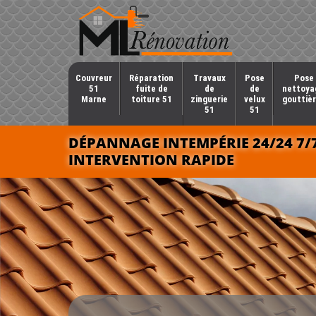
Couvreur
Réparation
Travaux
Pose
Pose 
51
fuite de
de
de
nettoya
Marne
toiture 51
zinguerie
velux
gouttièr
51
51
DÉPANNAGE INTEMPÉRIE 24/24 7/
INTERVENTION RAPIDE