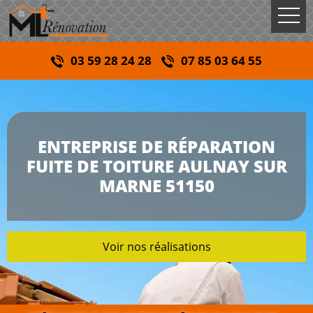
03 59 28 24 28
07 85 03 64 55
ENTREPRISE DE RÉPARATION
FUITE DE TOITURE AULNAY SUR
MARNE 51150
Voir nos réalisations