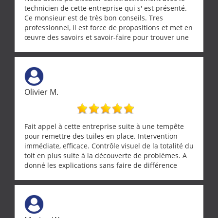
technicien de cette entreprise qui s' est présenté.
Ce monsieur est de très bon conseils. Tres
professionnel, il est force de propositions et met en
œuvre des savoirs et savoir-faire pour trouver une
solution a vos problèmes qui vous conviennent. Ça
demande de l écoute et de la considération, ce qui
ne se trouve que chez les pationnés de leur métier.
Merci a ce monsieur pour sa disponibilité
Olivier M.
Fait appel à cette entreprise suite à une tempête
pour remettre des tuiles en place. Intervention
immédiate, efficace. Contrôle visuel de la totalité du
toit en plus suite à la découverte de problèmes. A
donné les explications sans faire de différence
entre nous deux. A recommander