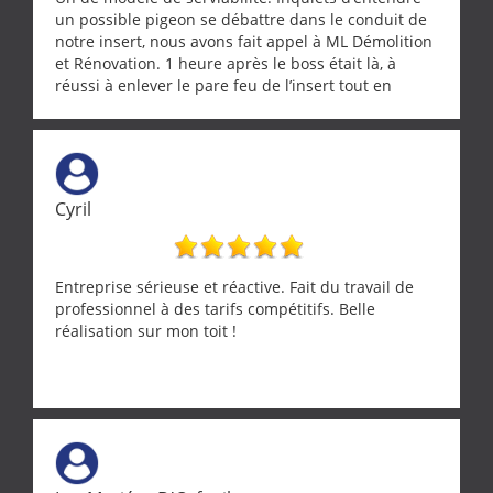
un possible pigeon se débattre dans le conduit de
notre insert, nous avons fait appel à ML Démolition
et Rénovation. 1 heure après le boss était là, à
réussi à enlever le pare feu de l’insert tout en
récupérant avec beaucoup de délicatesse une
tourterelle et s’est ensuite patiemment occupé de
l’oiseau jusqu’à ce qu’il reprenne ses esprits et
puisse s’envoler. Après quoi il a procédé au
ramonage de notre insert avec dextérité et une
Cyril
grande propreté, nous gratifiant également de
nombreux conseils concernant d’autres sujets. Un
entrepreneur comme on souhaite en rencontrer.
Encore un grand merci à lui.
Entreprise sérieuse et réactive. Fait du travail de
professionnel à des tarifs compétitifs. Belle
réalisation sur mon toit !