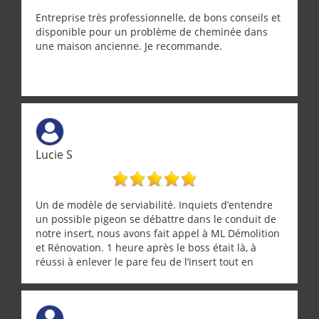
Entreprise très professionnelle, de bons conseils et
disponible pour un problème de cheminée dans
une maison ancienne. Je recommande.
Lucie S
Un de modèle de serviabilité. Inquiets d’entendre
un possible pigeon se débattre dans le conduit de
notre insert, nous avons fait appel à ML Démolition
et Rénovation. 1 heure après le boss était là, à
réussi à enlever le pare feu de l’insert tout en
récupérant avec beaucoup de délicatesse une
tourterelle et s’est ensuite patiemment occupé de
l’oiseau jusqu’à ce qu’il reprenne ses esprits et
puisse s’envoler. Après quoi il a procédé au