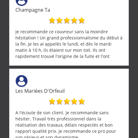
ramonage de notre insert avec dextérité et une
Champagne Ta
grande propreté, nous gratifiant également de
nombreux conseils concernant d’autres sujets. Un
entrepreneur comme on souhaite en rencontrer.
Encore un grand merci à lui.
Je recommande ce couvreur sans la moindre
hésitation ! Un grand professionnalisme du début à
la fin. Je les ai appelés le lundi, et dès le mardi
matin à 10 h, ils étaient sur mon toit. Ils ont
rapidement trouvé l'origine de la fuite et l'ont
réparée efficacement, le tout en un temps record.
Une équipe sérieuse, réactive et compétente. C'est
vraiment rassurant de pouvoir compter sur des
artisans aussi professionnels. Merci encore !
Les Mariées D'Orfeuil
A l'écoute de son client. Je recommande sans
hésiter. Travail très professionnel dans la
réalisation des travaux, délais respectés et bon
rapport qualité prix. Je recommande ce pro pour
son sérieux et son dynamisme.