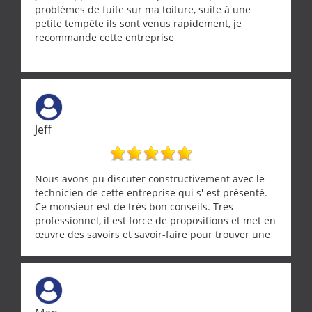
problèmes de fuite sur ma toiture, suite à une
petite tempête ils sont venus rapidement, je
recommande cette entreprise
Jeff
Nous avons pu discuter constructivement avec le
technicien de cette entreprise qui s' est présenté.
Ce monsieur est de très bon conseils. Tres
professionnel, il est force de propositions et met en
œuvre des savoirs et savoir-faire pour trouver une
solution a vos problèmes qui vous conviennent. Ça
demande de l écoute et de la considération, ce qui
ne se trouve que chez les pationnés de leur métier.
Merci a ce monsieur pour sa disponibilité