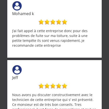
l’oiseau jusqu’à ce qu’il reprenne ses esprits et
puisse s’envoler. Après quoi il a procédé au
ramonage de notre insert avec dextérité et une
Mohamed k
grande propreté, nous gratifiant également de
nombreux conseils concernant d’autres sujets. Un
entrepreneur comme on souhaite en rencontrer.
Encore un grand merci à lui.
J’ai fait appel à cette entreprise donc pour des
problèmes de fuite sur ma toiture, suite à une
petite tempête ils sont venus rapidement, je
recommande cette entreprise
Jeff
Nous avons pu discuter constructivement avec le
technicien de cette entreprise qui s' est présenté.
Ce monsieur est de très bon conseils. Tres