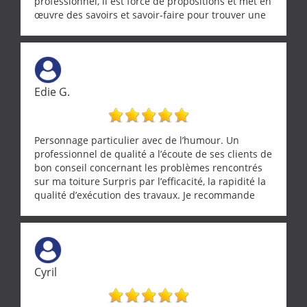
professionnel, il est force de propositions et met en
œuvre des savoirs et savoir-faire pour trouver une
solution a vos problèmes qui vous conviennent. Ça
demande de l écoute et de la considération, ce qui
ne se trouve que chez les pationnés de leur métier.
Merci a ce monsieur pour sa disponibilité
Edie G.
Personnage particulier avec de l’humour. Un
professionnel de qualité a l’écoute de ses clients de
bon conseil concernant les problèmes rencontrés
sur ma toiture Surpris par l’efficacité, la rapidité la
qualité d’exécution des travaux. Je recommande
cette entreprise !
Cyril