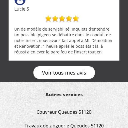
Lucie S
Un de modèle de serviabilité. Inquiets d’entendre
un possible pigeon se débattre dans le conduit de
notre insert, nous avons fait appel à ML Démolition
et Rénovation. 1 heure après le boss était là, à
réussi à enlever le pare feu de l’insert tout en
récupérant avec beaucoup de délicatesse une
tourterelle et s’est ensuite patiemment occupé de
l’oiseau jusqu’à ce qu’il reprenne ses esprits et
Voir tous mes avis
puisse s’envoler. Après quoi il a procédé au
ramonage de notre insert avec dextérité et une
grande propreté, nous gratifiant également de
nombreux conseils concernant d’autres sujets. Un
Autres services
entrepreneur comme on souhaite en rencontrer.
Encore un grand merci à lui.
Couvreur Queudes 51120
Travaux de zinguerie Queudes 51120