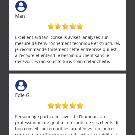
Man
Excellent artisan, conseils avisés, analyses sur
mesure de l'environnement technique et structurel,
je recommande fortement cette entreprise qui est
à l'écoute et entend le besoin du client sans le
décevoir, écran sous toiture, solin d'étanchéité,
realignement d'une pergola, dalle sous
récupérateur d'eau, tout a été parfaitement mis en
œuvre sans besoin d'y revenir. confiance assurée.
Edie G.
Personnage particulier avec de l’humour. Un
professionnel de qualité a l’écoute de ses clients de
bon conseil concernant les problèmes rencontrés
sur ma toiture Surpris par l’efficacité, la rapidité la