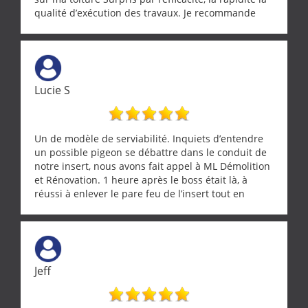
qualité d’exécution des travaux. Je recommande
cette entreprise !
Lucie S
Un de modèle de serviabilité. Inquiets d’entendre
un possible pigeon se débattre dans le conduit de
notre insert, nous avons fait appel à ML Démolition
et Rénovation. 1 heure après le boss était là, à
réussi à enlever le pare feu de l’insert tout en
récupérant avec beaucoup de délicatesse une
tourterelle et s’est ensuite patiemment occupé de
l’oiseau jusqu’à ce qu’il reprenne ses esprits et
puisse s’envoler. Après quoi il a procédé au
ramonage de notre insert avec dextérité et une
Jeff
grande propreté, nous gratifiant également de
nombreux conseils concernant d’autres sujets. Un
entrepreneur comme on souhaite en rencontrer.