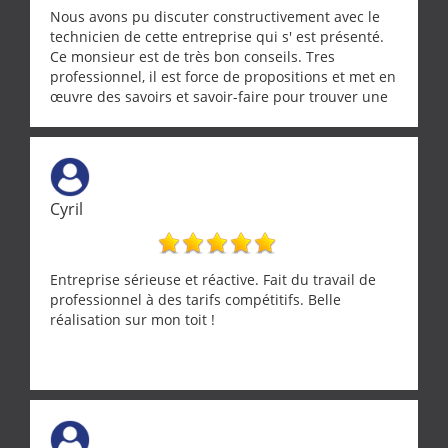
Encore un grand merci à lui.
Nous avons pu discuter constructivement avec le
technicien de cette entreprise qui s' est présenté.
Ce monsieur est de très bon conseils. Tres
professionnel, il est force de propositions et met en
œuvre des savoirs et savoir-faire pour trouver une
solution a vos problèmes qui vous conviennent. Ça
demande de l écoute et de la considération, ce qui
ne se trouve que chez les pationnés de leur métier.
Merci a ce monsieur pour sa disponibilité
Cyril
Entreprise sérieuse et réactive. Fait du travail de
professionnel à des tarifs compétitifs. Belle
réalisation sur mon toit !