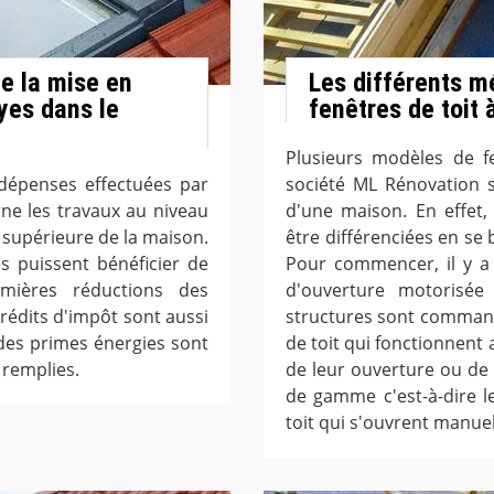
e la mise en
Les différents m
yes dans le
fenêtres de toit
Plusieurs modèles de fe
 dépenses effectuées par
société ML Rénovation s
rne les travaux au niveau
d'une maison. En effet,
e supérieure de la maison.
être différenciées en se
res puissent bénéficier de
Pour commencer, il y a
mières réductions des
d'ouverture motorisée 
crédits d'impôt sont aussi
structures sont commandée
 des primes énergies sont
de toit qui fonctionnent 
 remplies.
de leur ouverture ou de 
de gamme c'est-à-dire les
toit qui s'ouvrent manue