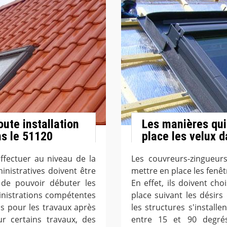
oute installation
Les manières qui
ns le 51120
place les velux d
ffectuer au niveau de la
Les couvreurs-zingueur
inistratives doivent être
mettre en place les fenêt
 de pouvoir débuter les
En effet, ils doivent cho
ministrations compétentes
place suivant les désirs 
ns pour les travaux après
les structures s'install
r certains travaux, des
entre 15 et 90 degrés.