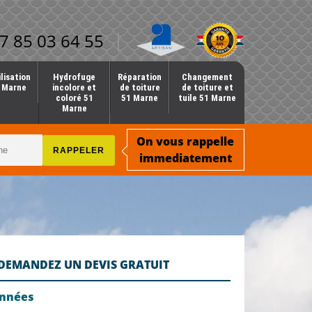
7 85 03 64 55
lisation
Hydrofuge
Réparation
Changement
1 Marne
incolore et
de toiture
de toiture et
coloré 51
51 Marne
tuile 51 Marne
Marne
On vous rappelle
immediatement
DEMANDEZ UN DEVIS GRATUIT
onnées