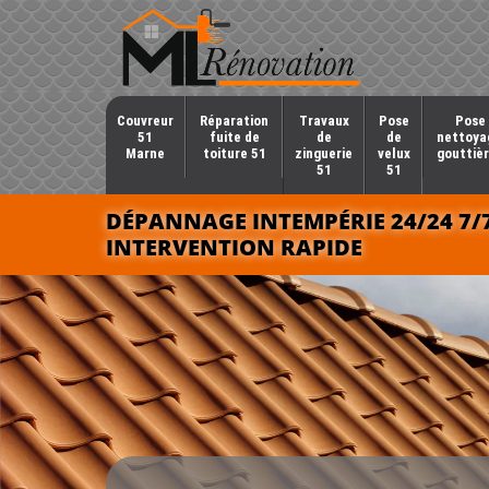
Couvreur
Réparation
Travaux
Pose
Pose 
51
fuite de
de
de
nettoya
Marne
toiture 51
zinguerie
velux
gouttièr
51
51
DÉPANNAGE INTEMPÉRIE 24/24 7/
INTERVENTION RAPIDE