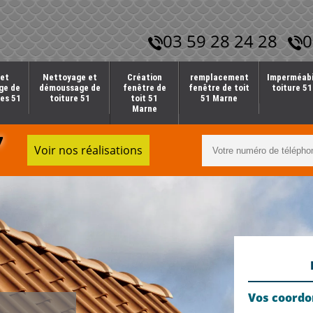
03 59 28 24 28
0
et
Nettoyage et
Création
remplacement
Imperméabi
ge de
démoussage de
fenêtre de
fenêtre de toit
toiture 5
es 51
toiture 51
toit 51
51 Marne
Marne
7
Voir nos réalisations
Vos coord