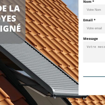
Nom *
E LA
OYES
Email *
OIGNÉ
Message