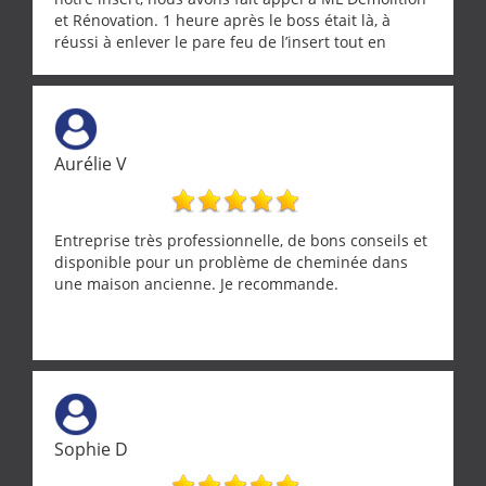
et Rénovation. 1 heure après le boss était là, à
réussi à enlever le pare feu de l’insert tout en
récupérant avec beaucoup de délicatesse une
tourterelle et s’est ensuite patiemment occupé de
l’oiseau jusqu’à ce qu’il reprenne ses esprits et
puisse s’envoler. Après quoi il a procédé au
ramonage de notre insert avec dextérité et une
Aurélie V
grande propreté, nous gratifiant également de
nombreux conseils concernant d’autres sujets. Un
entrepreneur comme on souhaite en rencontrer.
Encore un grand merci à lui.
Entreprise très professionnelle, de bons conseils et
disponible pour un problème de cheminée dans
une maison ancienne. Je recommande.
Sophie D