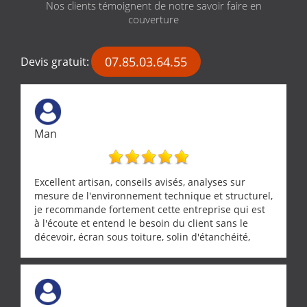
Nos clients témoignent de notre savoir faire en
couverture
07.85.03.64.55
Devis gratuit:
Man
Excellent artisan, conseils avisés, analyses sur
mesure de l'environnement technique et structurel,
je recommande fortement cette entreprise qui est
à l'écoute et entend le besoin du client sans le
décevoir, écran sous toiture, solin d'étanchéité,
realignement d'une pergola, dalle sous
récupérateur d'eau, tout a été parfaitement mis en
œuvre sans besoin d'y revenir. confiance assurée.