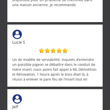
une maison ancienne. Je recommande.
Lucie S
Un de modèle de serviabilité. Inquiets d’entendre
un possible pigeon se débattre dans le conduit de
notre insert, nous avons fait appel à ML Démolition
et Rénovation. 1 heure après le boss était là, à
réussi à enlever le pare feu de l’insert tout en
récupérant avec beaucoup de délicatesse une
tourterelle et s’est ensuite patiemment occupé de
l’oiseau jusqu’à ce qu’il reprenne ses esprits et
puisse s’envoler. Après quoi il a procédé au
ramonage de notre insert avec dextérité et une
Jeff
grande propreté, nous gratifiant également de