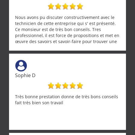
nombreux conseils concernant d’autres sujets. Un
entrepreneur comme on souhaite en rencontrer.
Encore un grand merci à lui.
Nous avons pu discuter constructivement avec le
technicien de cette entreprise qui s' est présenté.
Ce monsieur est de très bon conseils. Tres
professionnel, il est force de propositions et met en
œuvre des savoirs et savoir-faire pour trouver une
solution a vos problèmes qui vous conviennent. Ça
demande de l écoute et de la considération, ce qui
ne se trouve que chez les pationnés de leur métier.
Merci a ce monsieur pour sa disponibilité
Sophie D
Très bonne prestation donne de très bons conseils
fait très bien son travail