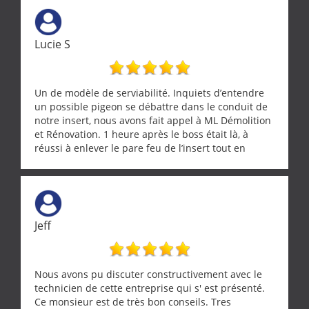
Lucie S
Un de modèle de serviabilité. Inquiets d’entendre
un possible pigeon se débattre dans le conduit de
notre insert, nous avons fait appel à ML Démolition
et Rénovation. 1 heure après le boss était là, à
réussi à enlever le pare feu de l’insert tout en
récupérant avec beaucoup de délicatesse une
tourterelle et s’est ensuite patiemment occupé de
l’oiseau jusqu’à ce qu’il reprenne ses esprits et
puisse s’envoler. Après quoi il a procédé au
ramonage de notre insert avec dextérité et une
Jeff
grande propreté, nous gratifiant également de
nombreux conseils concernant d’autres sujets. Un
entrepreneur comme on souhaite en rencontrer.
Encore un grand merci à lui.
Nous avons pu discuter constructivement avec le
technicien de cette entreprise qui s' est présenté.
Ce monsieur est de très bon conseils. Tres