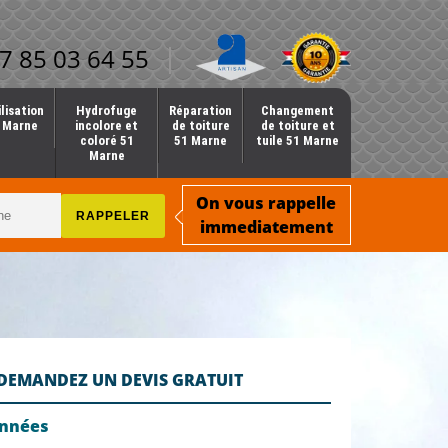
7 85 03 64 55
lisation
Hydrofuge
Réparation
Changement
1 Marne
incolore et
de toiture
de toiture et
coloré 51
51 Marne
tuile 51 Marne
Marne
On vous rappelle
immediatement
DEMANDEZ UN DEVIS GRATUIT
onnées