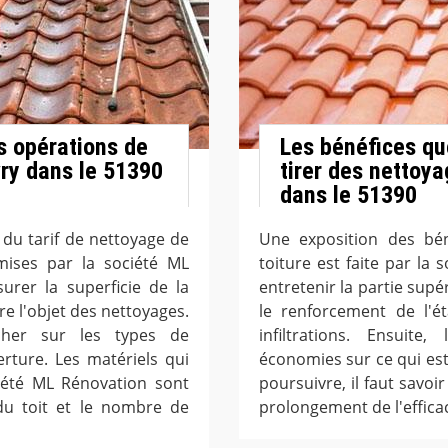
es opérations de
Les bénéfices qu
vry dans le 51390
tirer des nettoya
dans le 51390
n du tarif de nettoyage de
Une exposition des bén
smises par la société ML
toiture est faite par l
urer la superficie de la
entretenir la partie supér
re l'objet des nettoyages.
le renforcement de l'ét
cher sur les types de
infiltrations. Ensuite
erture. Les matériels qui
économies sur ce qui es
iété ML Rénovation sont
poursuivre, il faut savoi
du toit et le nombre de
prolongement de l'efficac