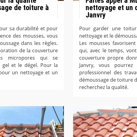
r la qualité
Faites appel à M
age de toiture à
nettoyage et un 
Janvry
our sa durabilité et pour
Pour garder une toitur
ésence des mousses, vous
nettoyage et le démoussa
ussage dans les règles.
Les mousses favorisent 
ioration de la couverture
qui, avec le temps, von
es micropores qui se
couverture propre donn
gel et le dégel. Pour la
Janvry, vous pourrez
 pour un nettoyage et un
professionnel des trav
démoussage de toiture dan
recherchez la qualité.