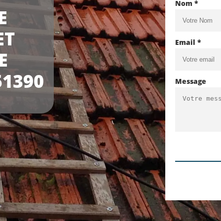
Nom *
E
ET
Email *
E
51390
Message