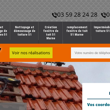
03 59 28 24 28
0
et
Nettoyage et
Création
remplacement
Imperméabi
ge de
démoussage de
fenêtre de
fenêtre de toit
toiture 5
es 51
toiture 51
toit 51
51 Marne
Marne
7
Voir nos réalisations
Vos coord