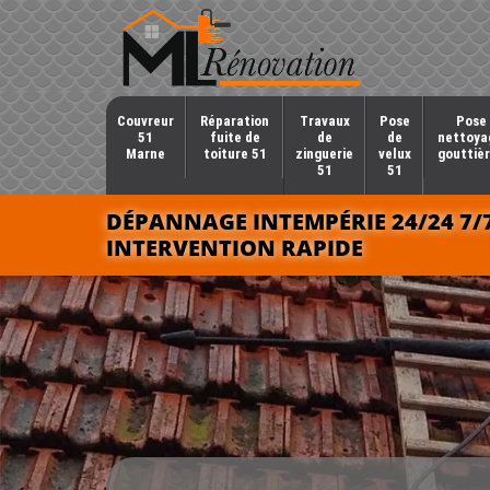
Couvreur
Réparation
Travaux
Pose
Pose 
51
fuite de
de
de
nettoya
Marne
toiture 51
zinguerie
velux
gouttièr
51
51
DÉPANNAGE INTEMPÉRIE 24/24 7/
INTERVENTION RAPIDE