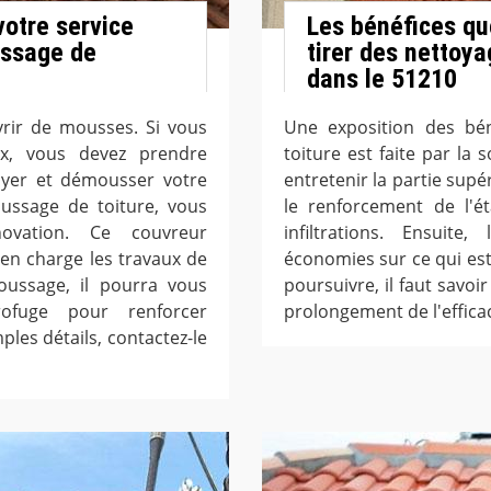
votre service
Les bénéfices qu
ussage de
tirer des nettoya
dans le 51210
vrir de mousses. Si vous
Une exposition des bén
x, vous devez prendre
toiture est faite par l
yer et démousser votre
entretenir la partie supér
ussage de toiture, vous
le renforcement de l'ét
vation. Ce couvreur
infiltrations. Ensuite
en charge les travaux de
économies sur ce qui es
oussage, il pourra vous
poursuivre, il faut savoi
ofuge pour renforcer
prolongement de l'efficac
ples détails, contactez-le