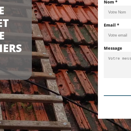
Nom *
E
ET
Email *
E
IERS
Message