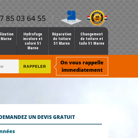
7 85 03 64 55
lisation
Hydrofuge
Réparation
Changement
1 Marne
incolore et
de toiture
de toiture et
coloré 51
51 Marne
tuile 51 Marne
Marne
On vous rappelle
immediatement
DEMANDEZ UN DEVIS GRATUIT
onnées