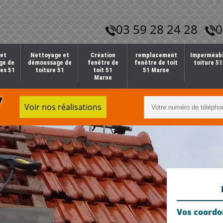
03 59 28 24 28
0
et
Nettoyage et
Création
remplacement
Imperméabi
ge de
démoussage de
fenêtre de
fenêtre de toit
toiture 5
es 51
toiture 51
toit 51
51 Marne
Marne
7
Voir nos réalisations
Vos coord