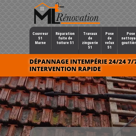
Couvreur
Réparation
Travaux
Pose
Pose 
51
fuite de
de
de
nettoya
Marne
toiture 51
zinguerie
velux
gouttièr
51
51
DÉPANNAGE INTEMPÉRIE 24/24 7/
INTERVENTION RAPIDE