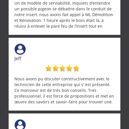
Un de modèle de serviabilité. Inquiets d’entendre
un possible pigeon se débattre dans le conduit de
notre insert, nous avons fait appel à ML Démolition
et Rénovation. 1 heure après le boss était là, à
réussi à enlever le pare feu de l’insert tout en
récupérant avec beaucoup de délicatesse une
tourterelle et s’est ensuite patiemment occupé de
l’oiseau jusqu’à ce qu’il reprenne ses esprits et
puisse s’envoler. Après quoi il a procédé au
ramonage de notre insert avec dextérité et une
Jeff
grande propreté, nous gratifiant également de
nombreux conseils concernant d’autres sujets. Un
entrepreneur comme on souhaite en rencontrer.
Encore un grand merci à lui.
Nous avons pu discuter constructivement avec le
technicien de cette entreprise qui s' est présenté.
Ce monsieur est de très bon conseils. Tres
professionnel, il est force de propositions et met en
œuvre des savoirs et savoir-faire pour trouver une
solution a vos problèmes qui vous conviennent. Ça
demande de l écoute et de la considération, ce qui
ne se trouve que chez les pationnés de leur métier.
Merci a ce monsieur pour sa disponibilité