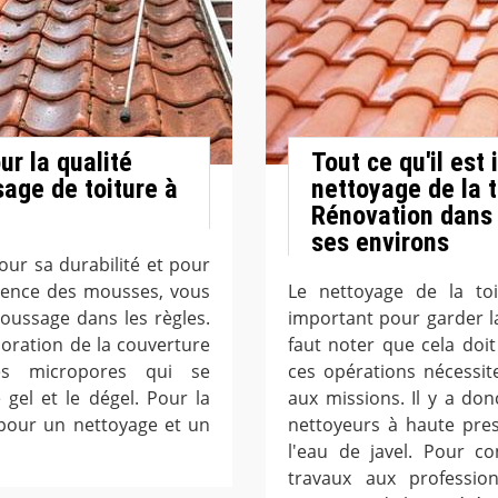
r la qualité
Tout ce qu'il est
age de toiture à
nettoyage de la t
Rénovation dans 
ses environs
our sa durabilité et pour
ésence des mousses, vous
Le nettoyage de la to
ussage dans les règles.
important pour garder l
ioration de la couverture
faut noter que cela doit
es micropores qui se
ces opérations nécessiten
gel et le dégel. Pour la
aux missions. Il y a don
 pour un nettoyage et un
nettoyeurs à haute pres
l'eau de javel. Pour co
travaux aux professi