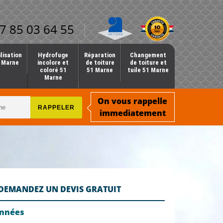
7 85 03 64 55
lisation
Hydrofuge
Réparation
Changement
1 Marne
incolore et
de toiture
de toiture et
coloré 51
51 Marne
tuile 51 Marne
Marne
On vous rappelle
immediatement
DEMANDEZ UN DEVIS GRATUIT
onnées