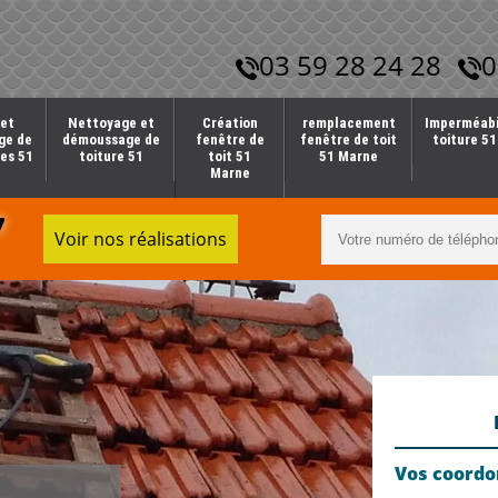
03 59 28 24 28
0
et
Nettoyage et
Création
remplacement
Imperméabi
ge de
démoussage de
fenêtre de
fenêtre de toit
toiture 5
es 51
toiture 51
toit 51
51 Marne
Marne
7
Voir nos réalisations
Vos coord