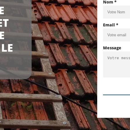
Nom *
E
ET
Email *
E
 LE
Message