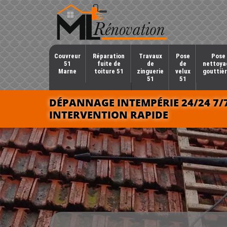
Couvreur
Réparation
Travaux
Pose
Pose 
51
fuite de
de
de
nettoya
Marne
toiture 51
zinguerie
velux
gouttièr
51
51
DÉPANNAGE INTEMPÉRIE 24/24 7/
INTERVENTION RAPIDE