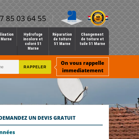
7 85 03 64 55
lisation
Hydrofuge
Réparation
Changement
1 Marne
incolore et
de toiture
de toiture et
coloré 51
51 Marne
tuile 51 Marne
Marne
On vous rappelle
immediatement
DEMANDEZ UN DEVIS GRATUIT
onnées