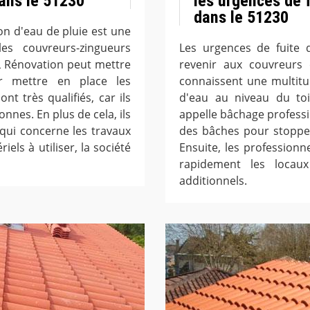
ans le 51230
les urgences de f
dans le 51230
on d'eau de pluie est une
les couvreurs-zingueurs
Les urgences de fuite 
ML Rénovation peut mettre
revenir aux couvreurs é
ur mettre en place les
connaissent une multitu
nt très qualifiés, car ils
d'eau au niveau du toit
nnes. En plus de cela, ils
appelle bâchage professio
 qui concerne les travaux
des bâches pour stopper
els à utiliser, la société
Ensuite, les profession
rapidement les locau
additionnels.