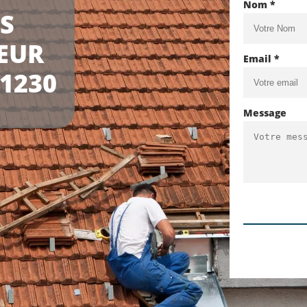
Nom *
LS
EUR
Email *
51230
Message