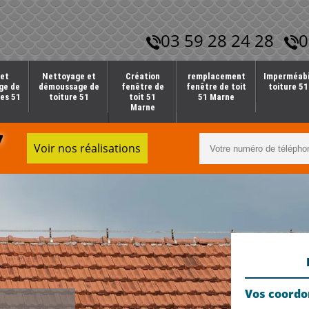
03 59 28 24 28
0
et
Nettoyage et
Création
remplacement
Imperméabi
ge de
démoussage de
fenêtre de
fenêtre de toit
toiture 5
es 51
toiture 51
toit 51
51 Marne
Marne
7
Voir nos réalisations
Vos coord