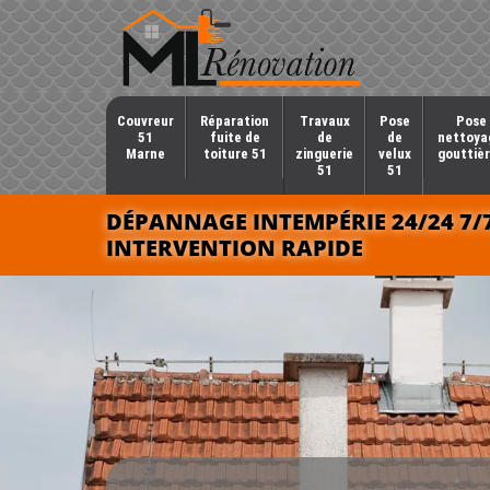
Couvreur
Réparation
Travaux
Pose
Pose 
51
fuite de
de
de
nettoya
Marne
toiture 51
zinguerie
velux
gouttièr
51
51
DÉPANNAGE INTEMPÉRIE 24/24 7/
INTERVENTION RAPIDE