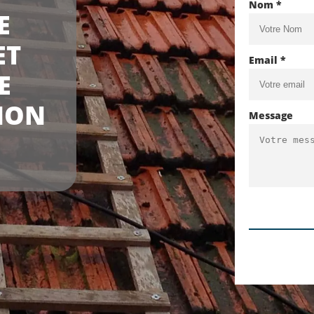
Nom *
E
ET
Email *
E
NON
Message