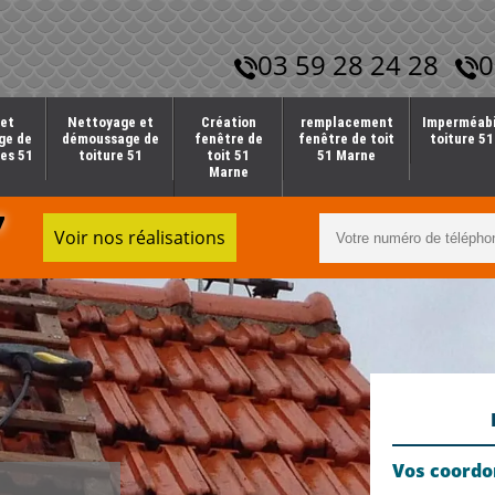
03 59 28 24 28
0
et
Nettoyage et
Création
remplacement
Imperméabi
ge de
démoussage de
fenêtre de
fenêtre de toit
toiture 5
es 51
toiture 51
toit 51
51 Marne
Marne
7
Voir nos réalisations
Vos coord