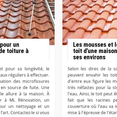
 pour un
Les mousses et l
e toiture à
toit d'une maison
ses environs
t pour sa longévité, le
Selon les dires de la s
ux réguliers à effectuer.
peuvent envahir les to
mation des microfissures
d'entre eux figure les 
 en source de fuite. Une
très néfastes pour la st
e allure à la maison. À
l'eau. Ainsi, le toit peut
r à ML Rénovation, un
fait que les racines p
pour un nettoyage et un
couverture où l'eau va i
’art. Contactez-le si vous
mise à l'épreuve de l'étan