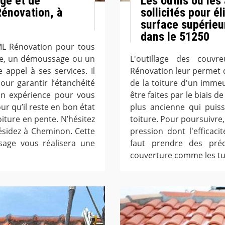
ge et de
Les outils ou les
énovation, à
sollicités pour é
surface supérieu
dans le 51250
ML Rénovation pour tous
age, un démoussage ou un
L'outillage des couvr
 appel à ses services. Il
Rénovation leur permet d
ur garantir l’étanchéité
de la toiture d'un immeu
son expérience pour vous
être faites par le biais d
our qu’il reste en bon état
plus ancienne qui puis
oiture en pente. N’hésitez
toiture. Pour poursuivre,
ésidez à Cheminon. Cette
pression dont l'efficac
sage vous réalisera une
faut prendre des préc
couverture comme les tuil