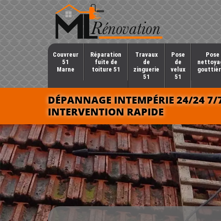
Couvreur
Réparation
Travaux
Pose
Pose 
51
fuite de
de
de
nettoya
Marne
toiture 51
zinguerie
velux
gouttièr
51
51
DÉPANNAGE INTEMPÉRIE 24/24 7/
INTERVENTION RAPIDE