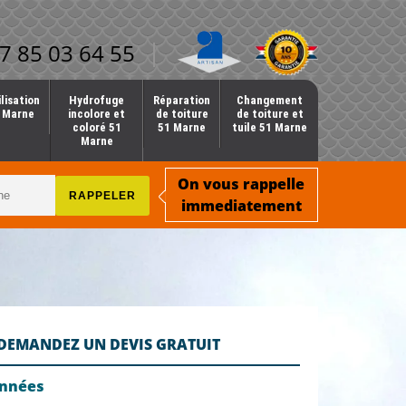
7 85 03 64 55
lisation
Hydrofuge
Réparation
Changement
1 Marne
incolore et
de toiture
de toiture et
coloré 51
51 Marne
tuile 51 Marne
Marne
On vous rappelle
immediatement
DEMANDEZ UN DEVIS GRATUIT
onnées