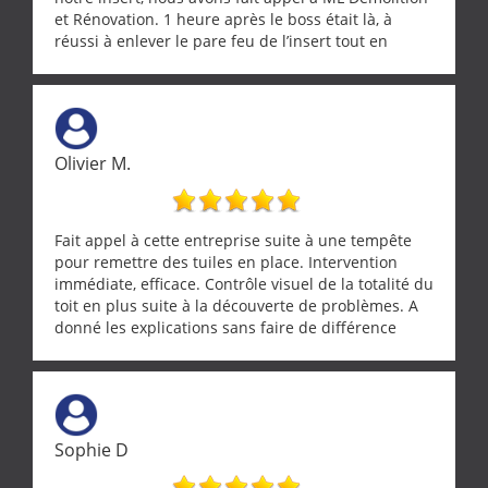
et Rénovation. 1 heure après le boss était là, à
réussi à enlever le pare feu de l’insert tout en
récupérant avec beaucoup de délicatesse une
tourterelle et s’est ensuite patiemment occupé de
l’oiseau jusqu’à ce qu’il reprenne ses esprits et
puisse s’envoler. Après quoi il a procédé au
ramonage de notre insert avec dextérité et une
Olivier M.
grande propreté, nous gratifiant également de
nombreux conseils concernant d’autres sujets. Un
entrepreneur comme on souhaite en rencontrer.
Encore un grand merci à lui.
Fait appel à cette entreprise suite à une tempête
pour remettre des tuiles en place. Intervention
immédiate, efficace. Contrôle visuel de la totalité du
toit en plus suite à la découverte de problèmes. A
donné les explications sans faire de différence
entre nous deux. A recommander
Sophie D