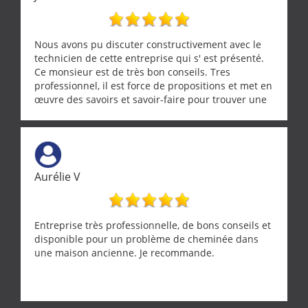
Nous avons pu discuter constructivement avec le
technicien de cette entreprise qui s' est présenté.
Ce monsieur est de très bon conseils. Tres
professionnel, il est force de propositions et met en
œuvre des savoirs et savoir-faire pour trouver une
solution a vos problèmes qui vous conviennent. Ça
demande de l écoute et de la considération, ce qui
ne se trouve que chez les pationnés de leur métier.
Merci a ce monsieur pour sa disponibilité
Aurélie V
Entreprise très professionnelle, de bons conseils et
disponible pour un problème de cheminée dans
une maison ancienne. Je recommande.