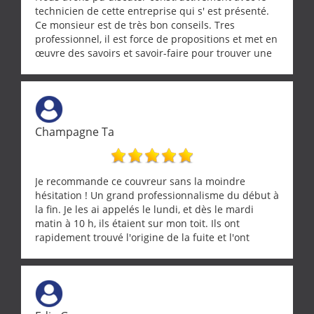
technicien de cette entreprise qui s' est présenté.
Ce monsieur est de très bon conseils. Tres
professionnel, il est force de propositions et met en
œuvre des savoirs et savoir-faire pour trouver une
solution a vos problèmes qui vous conviennent. Ça
demande de l écoute et de la considération, ce qui
ne se trouve que chez les pationnés de leur métier.
Merci a ce monsieur pour sa disponibilité
Champagne Ta
Je recommande ce couvreur sans la moindre
hésitation ! Un grand professionnalisme du début à
la fin. Je les ai appelés le lundi, et dès le mardi
matin à 10 h, ils étaient sur mon toit. Ils ont
rapidement trouvé l'origine de la fuite et l'ont
réparée efficacement, le tout en un temps record.
Une équipe sérieuse, réactive et compétente. C'est
vraiment rassurant de pouvoir compter sur des
artisans aussi professionnels. Merci encore !