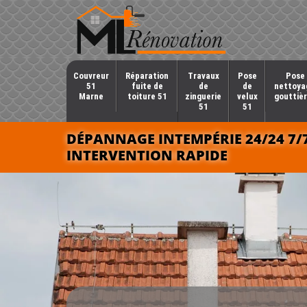
Couvreur
Réparation
Travaux
Pose
Pose 
51
fuite de
de
de
nettoya
Marne
toiture 51
zinguerie
velux
gouttièr
51
51
DÉPANNAGE INTEMPÉRIE 24/24 7/
INTERVENTION RAPIDE