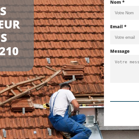
Nom *
LS
EUR
Email *
US
210
Message