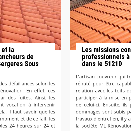
 et la
Les missions con
ancheurs de
professionnels à
Bergeres Sous
dans le 51210
L'artisan couvreur qui t
des défaillances selon les
réputé pour être capab
énovation. En effet, ces
relation avec les toits 
r des fuites. Ainsi, les
participer à la mise en p
t vocation à intervenir
de celui-ci. Ensuite, il
a, il faut savoir que les
dommages sont subis par
oment et de ce fait, les
travaux d'entretien, il y 
bles 24 heures sur 24 et
la société ML Rénovatio