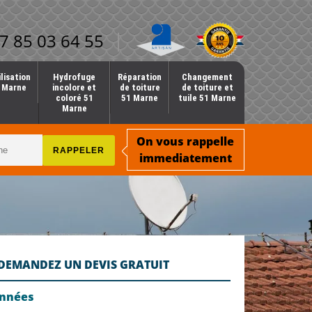
7 85 03 64 55
lisation
Hydrofuge
Réparation
Changement
1 Marne
incolore et
de toiture
de toiture et
coloré 51
51 Marne
tuile 51 Marne
Marne
On vous rappelle
immediatement
DEMANDEZ UN DEVIS GRATUIT
onnées