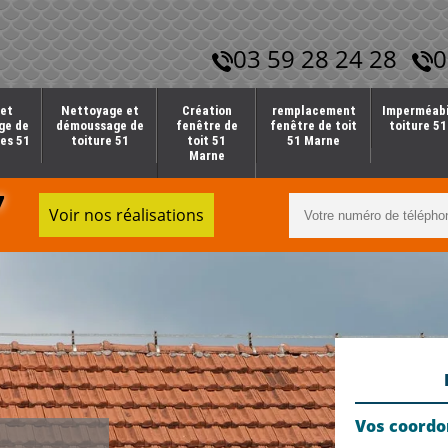
03 59 28 24 28
0
et
Nettoyage et
Création
remplacement
Imperméabi
ge de
démoussage de
fenêtre de
fenêtre de toit
toiture 5
es 51
toiture 51
toit 51
51 Marne
Marne
7
Voir nos réalisations
Vos coord