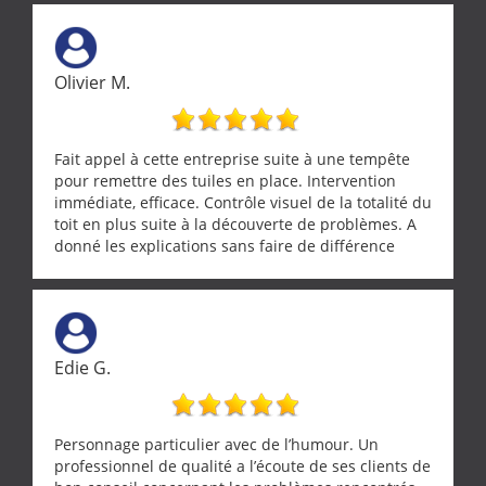
tourterelle et s’est ensuite patiemment occupé de
l’oiseau jusqu’à ce qu’il reprenne ses esprits et
puisse s’envoler. Après quoi il a procédé au
ramonage de notre insert avec dextérité et une
Olivier M.
grande propreté, nous gratifiant également de
nombreux conseils concernant d’autres sujets. Un
entrepreneur comme on souhaite en rencontrer.
Encore un grand merci à lui.
Fait appel à cette entreprise suite à une tempête
pour remettre des tuiles en place. Intervention
immédiate, efficace. Contrôle visuel de la totalité du
toit en plus suite à la découverte de problèmes. A
donné les explications sans faire de différence
entre nous deux. A recommander
Edie G.
Personnage particulier avec de l’humour. Un
professionnel de qualité a l’écoute de ses clients de