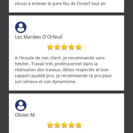
réussi à enlever le pare feu de l’insert tout en
récupérant avec beaucoup de délicatesse une
tourterelle et s’est ensuite patiemment occupé de
l’oiseau jusqu’à ce qu’il reprenne ses esprits et
puisse s’envoler. Après quoi il a procédé au
ramonage de notre insert avec dextérité et une
Les Mariées D'Orfeuil
grande propreté, nous gratifiant également de
nombreux conseils concernant d’autres sujets. Un
entrepreneur comme on souhaite en rencontrer.
Encore un grand merci à lui.
A l'écoute de son client. Je recommande sans
hésiter. Travail très professionnel dans la
réalisation des travaux, délais respectés et bon
rapport qualité prix. Je recommande ce pro pour
son sérieux et son dynamisme.
Olivier M.