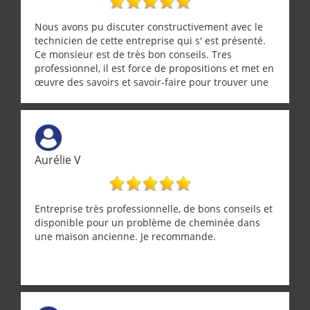
Nous avons pu discuter constructivement avec le
technicien de cette entreprise qui s' est présenté.
Ce monsieur est de très bon conseils. Tres
professionnel, il est force de propositions et met en
œuvre des savoirs et savoir-faire pour trouver une
solution a vos problèmes qui vous conviennent. Ça
demande de l écoute et de la considération, ce qui
ne se trouve que chez les pationnés de leur métier.
Merci a ce monsieur pour sa disponibilité
Aurélie V
Entreprise très professionnelle, de bons conseils et
disponible pour un problème de cheminée dans
une maison ancienne. Je recommande.