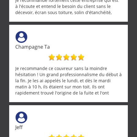
je recommande fortement cette entreprise qui est
à l'écoute et entend le besoin du client sans le
décevoir, écran sous toiture, solin d'étanchéité,
realignement d'une pergola, dalle sous
récupérateur d'eau, tout a été parfaitement mis en
œuvre sans besoin d'y revenir. confiance assurée.
Champagne Ta
Je recommande ce couvreur sans la moindre
hésitation ! Un grand professionnalisme du début à
la fin. Je les ai appelés le lundi, et dès le mardi
matin à 10 h, ils étaient sur mon toit. Ils ont
rapidement trouvé l'origine de la fuite et l'ont
réparée efficacement, le tout en un temps record.
Une équipe sérieuse, réactive et compétente. C'est
vraiment rassurant de pouvoir compter sur des
artisans aussi professionnels. Merci encore !
Jeff