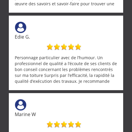
œuvre des savoirs et savoir-faire pour trouver une
solution a vos problèmes qui vous conviennent. Ça
demande de l écoute et de la considération, ce qui
ne se trouve que chez les pationnés de leur métier.
Merci a ce monsieur pour sa disponibilité
Edie G.
Personnage particulier avec de l’humour. Un
professionnel de qualité a l’écoute de ses clients de
bon conseil concernant les problèmes rencontrés
sur ma toiture Surpris par l’efficacité, la rapidité la
qualité d’exécution des travaux. Je recommande
cette entreprise !
Marine W