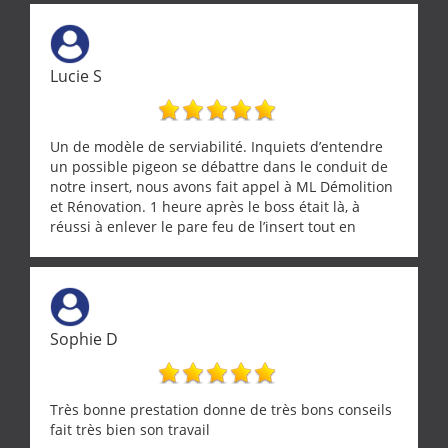
Lucie S
Un de modèle de serviabilité. Inquiets d’entendre
un possible pigeon se débattre dans le conduit de
notre insert, nous avons fait appel à ML Démolition
et Rénovation. 1 heure après le boss était là, à
réussi à enlever le pare feu de l’insert tout en
récupérant avec beaucoup de délicatesse une
tourterelle et s’est ensuite patiemment occupé de
l’oiseau jusqu’à ce qu’il reprenne ses esprits et
puisse s’envoler. Après quoi il a procédé au
ramonage de notre insert avec dextérité et une
Sophie D
grande propreté, nous gratifiant également de
nombreux conseils concernant d’autres sujets. Un
entrepreneur comme on souhaite en rencontrer.
Encore un grand merci à lui.
Très bonne prestation donne de très bons conseils
fait très bien son travail