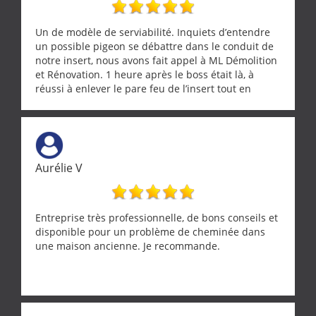
Un de modèle de serviabilité. Inquiets d’entendre
un possible pigeon se débattre dans le conduit de
notre insert, nous avons fait appel à ML Démolition
et Rénovation. 1 heure après le boss était là, à
réussi à enlever le pare feu de l’insert tout en
récupérant avec beaucoup de délicatesse une
tourterelle et s’est ensuite patiemment occupé de
l’oiseau jusqu’à ce qu’il reprenne ses esprits et
puisse s’envoler. Après quoi il a procédé au
ramonage de notre insert avec dextérité et une
Aurélie V
grande propreté, nous gratifiant également de
nombreux conseils concernant d’autres sujets. Un
entrepreneur comme on souhaite en rencontrer.
Encore un grand merci à lui.
Entreprise très professionnelle, de bons conseils et
disponible pour un problème de cheminée dans
une maison ancienne. Je recommande.