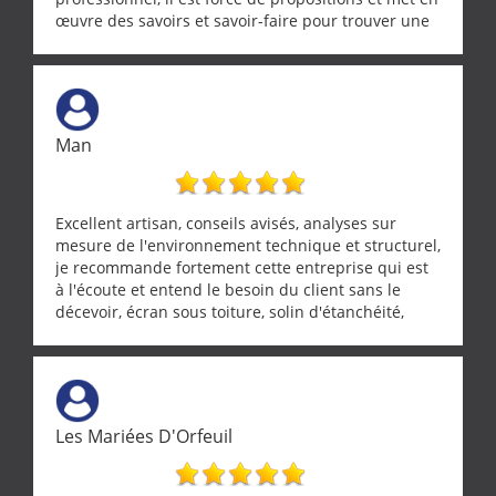
œuvre des savoirs et savoir-faire pour trouver une
solution a vos problèmes qui vous conviennent. Ça
demande de l écoute et de la considération, ce qui
ne se trouve que chez les pationnés de leur métier.
Merci a ce monsieur pour sa disponibilité
Man
Excellent artisan, conseils avisés, analyses sur
mesure de l'environnement technique et structurel,
je recommande fortement cette entreprise qui est
à l'écoute et entend le besoin du client sans le
décevoir, écran sous toiture, solin d'étanchéité,
realignement d'une pergola, dalle sous
récupérateur d'eau, tout a été parfaitement mis en
œuvre sans besoin d'y revenir. confiance assurée.
Les Mariées D'Orfeuil