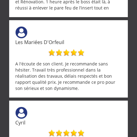
et Rénovation. 1 heure après le boss était là, à
réussi à enlever le pare feu de l’insert tout en
récupérant avec beaucoup de délicatesse une
tourterelle et s’est ensuite patiemment occupé de
l’oiseau jusqu’à ce qu’il reprenne ses esprits et
puisse s’envoler. Après quoi il a procédé au
ramonage de notre insert avec dextérité et une
Les Mariées D'Orfeuil
grande propreté, nous gratifiant également de
nombreux conseils concernant d’autres sujets. Un
entrepreneur comme on souhaite en rencontrer.
Encore un grand merci à lui.
A l'écoute de son client. Je recommande sans
hésiter. Travail très professionnel dans la
réalisation des travaux, délais respectés et bon
rapport qualité prix. Je recommande ce pro pour
son sérieux et son dynamisme.
Cyril