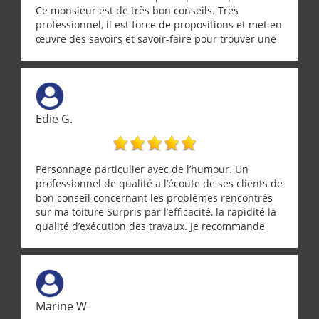
Ce monsieur est de très bon conseils. Tres
professionnel, il est force de propositions et met en
œuvre des savoirs et savoir-faire pour trouver une
solution a vos problèmes qui vous conviennent. Ça
demande de l écoute et de la considération, ce qui
ne se trouve que chez les pationnés de leur métier.
Merci a ce monsieur pour sa disponibilité
Edie G.
Personnage particulier avec de l’humour. Un
professionnel de qualité a l’écoute de ses clients de
bon conseil concernant les problèmes rencontrés
sur ma toiture Surpris par l’efficacité, la rapidité la
qualité d’exécution des travaux. Je recommande
cette entreprise !
Marine W