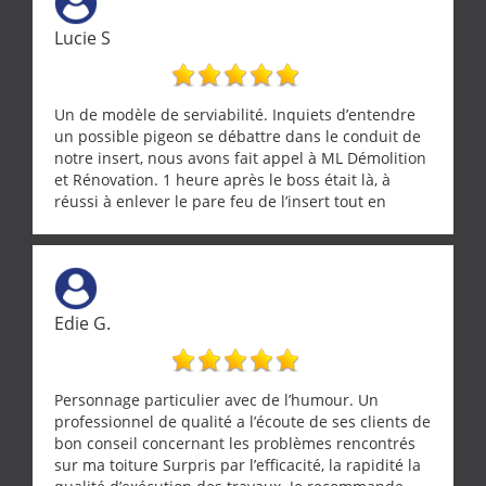
Lucie S
Un de modèle de serviabilité. Inquiets d’entendre
un possible pigeon se débattre dans le conduit de
notre insert, nous avons fait appel à ML Démolition
et Rénovation. 1 heure après le boss était là, à
réussi à enlever le pare feu de l’insert tout en
récupérant avec beaucoup de délicatesse une
tourterelle et s’est ensuite patiemment occupé de
l’oiseau jusqu’à ce qu’il reprenne ses esprits et
puisse s’envoler. Après quoi il a procédé au
ramonage de notre insert avec dextérité et une
Edie G.
grande propreté, nous gratifiant également de
nombreux conseils concernant d’autres sujets. Un
entrepreneur comme on souhaite en rencontrer.
Encore un grand merci à lui.
Personnage particulier avec de l’humour. Un
professionnel de qualité a l’écoute de ses clients de
bon conseil concernant les problèmes rencontrés
sur ma toiture Surpris par l’efficacité, la rapidité la