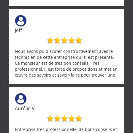
cette entreprise !
Jeff
Nous avons pu discuter constructivement avec le
technicien de cette entreprise qui s' est présenté.
Ce monsieur est de très bon conseils. Tres
professionnel, il est force de propositions et met en
œuvre des savoirs et savoir-faire pour trouver une
solution a vos problèmes qui vous conviennent. Ça
demande de l écoute et de la considération, ce qui
ne se trouve que chez les pationnés de leur métier.
Merci a ce monsieur pour sa disponibilité
Aurélie V
Entreprise très professionnelle, de bons conseils et