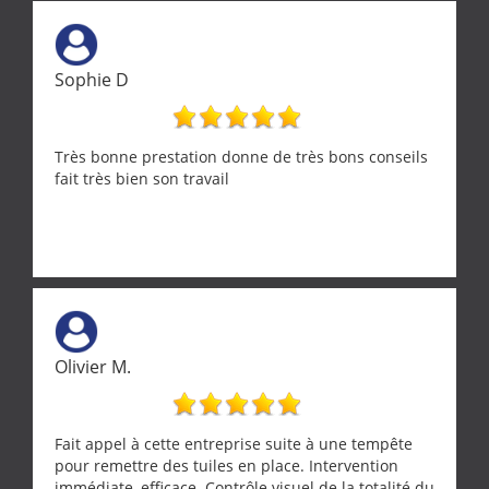
tourterelle et s’est ensuite patiemment occupé de
l’oiseau jusqu’à ce qu’il reprenne ses esprits et
puisse s’envoler. Après quoi il a procédé au
ramonage de notre insert avec dextérité et une
Sophie D
grande propreté, nous gratifiant également de
nombreux conseils concernant d’autres sujets. Un
entrepreneur comme on souhaite en rencontrer.
Encore un grand merci à lui.
Très bonne prestation donne de très bons conseils
fait très bien son travail
Olivier M.
Fait appel à cette entreprise suite à une tempête
pour remettre des tuiles en place. Intervention
immédiate, efficace. Contrôle visuel de la totalité du