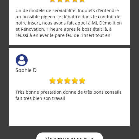
Un de modèle de serviabilité. Inquiets d’entendre
un possible pigeon se débattre dans le conduit de
notre insert, nous avons fait appel à ML Démolition
et Rénovation. 1 heure après le boss était là, à
réussi à enlever le pare feu de l’insert tout en
récupérant avec beaucoup de délicatesse une
tourterelle et s’est ensuite patiemment occupé de
l’oiseau jusqu’à ce qu’il reprenne ses esprits et
puisse s’envoler. Après quoi il a procédé au
ramonage de notre insert avec dextérité et une
Sophie D
grande propreté, nous gratifiant également de
nombreux conseils concernant d’autres sujets. Un
entrepreneur comme on souhaite en rencontrer.
Encore un grand merci à lui.
Très bonne prestation donne de très bons conseils
fait très bien son travail