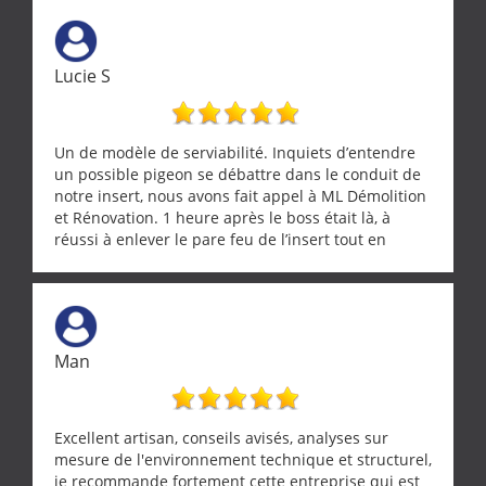
Lucie S
Un de modèle de serviabilité. Inquiets d’entendre
un possible pigeon se débattre dans le conduit de
notre insert, nous avons fait appel à ML Démolition
et Rénovation. 1 heure après le boss était là, à
réussi à enlever le pare feu de l’insert tout en
récupérant avec beaucoup de délicatesse une
tourterelle et s’est ensuite patiemment occupé de
l’oiseau jusqu’à ce qu’il reprenne ses esprits et
puisse s’envoler. Après quoi il a procédé au
ramonage de notre insert avec dextérité et une
Man
grande propreté, nous gratifiant également de
nombreux conseils concernant d’autres sujets. Un
entrepreneur comme on souhaite en rencontrer.
Encore un grand merci à lui.
Excellent artisan, conseils avisés, analyses sur
mesure de l'environnement technique et structurel,
je recommande fortement cette entreprise qui est