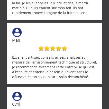
la fin. Je les ai appelés le lundi, et dès le mardi
matin à 10 h, ils étaient sur mon toit. Ils ont
rapidement trouvé l'origine de la fuite et l'ont
réparée efficacement, le tout en un temps record.
Une équipe sérieuse, réactive et compétente. C'est
vraiment rassurant de pouvoir compter sur des
artisans aussi professionnels. Merci encore !
Man
Excellent artisan, conseils avisés, analyses sur
mesure de l'environnement technique et structurel,
je recommande fortement cette entreprise qui est
à l'écoute et entend le besoin du client sans le
décevoir, écran sous toiture, solin d'étanchéité,
realignement d'une pergola, dalle sous
récupérateur d'eau, tout a été parfaitement mis en
œuvre sans besoin d'y revenir. confiance assurée.
Cyril