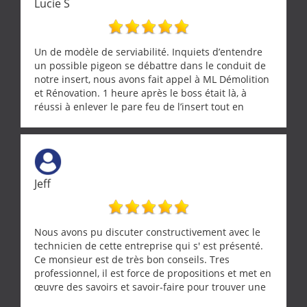
Lucie S
Un de modèle de serviabilité. Inquiets d’entendre
un possible pigeon se débattre dans le conduit de
notre insert, nous avons fait appel à ML Démolition
et Rénovation. 1 heure après le boss était là, à
réussi à enlever le pare feu de l’insert tout en
récupérant avec beaucoup de délicatesse une
tourterelle et s’est ensuite patiemment occupé de
l’oiseau jusqu’à ce qu’il reprenne ses esprits et
puisse s’envoler. Après quoi il a procédé au
ramonage de notre insert avec dextérité et une
Jeff
grande propreté, nous gratifiant également de
nombreux conseils concernant d’autres sujets. Un
entrepreneur comme on souhaite en rencontrer.
Encore un grand merci à lui.
Nous avons pu discuter constructivement avec le
technicien de cette entreprise qui s' est présenté.
Ce monsieur est de très bon conseils. Tres
professionnel, il est force de propositions et met en
œuvre des savoirs et savoir-faire pour trouver une
solution a vos problèmes qui vous conviennent. Ça