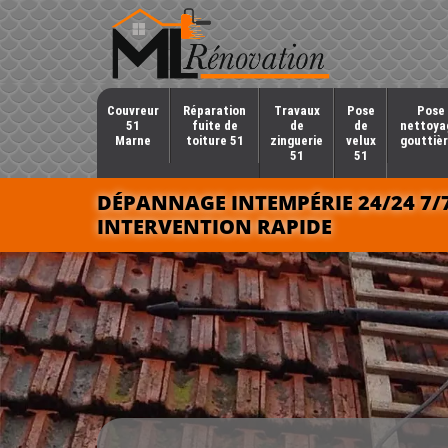
Couvreur
Réparation
Travaux
Pose
Pose 
51
fuite de
de
de
nettoya
Marne
toiture 51
zinguerie
velux
gouttièr
51
51
DÉPANNAGE INTEMPÉRIE 24/24 7/
INTERVENTION RAPIDE