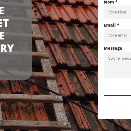
Nom *
E
ET
Email *
E
ERY
Message