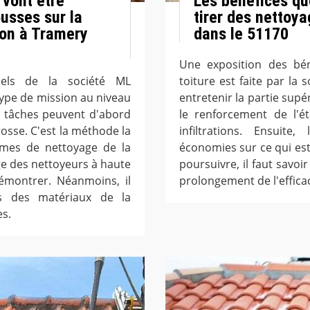
 vont être
Les bénéfices qu
ousses sur la
tirer des nettoya
son à Tramery
dans le 51170
Une exposition des bén
nnels de la société ML
toiture est faite par l
type de mission au niveau
entretenir la partie supér
es tâches peuvent d'abord
le renforcement de l'ét
brosse. C'est la méthode la
infiltrations. Ensuite
rmes de nettoyage de la
économies sur ce qui es
age des nettoyeurs à haute
poursuivre, il faut savoi
démontrer. Néanmoins, il
prolongement de l'efficac
is des matériaux de la
es.