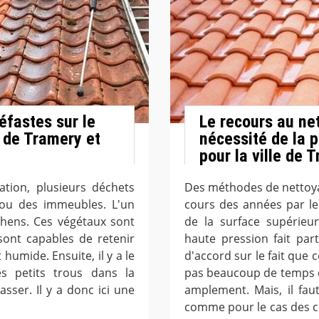
éfastes sur le
Le recours au net
e de Tramery et
nécessité de la 
pour la ville de 
ation, plusieurs déchets
Des méthodes de nettoyag
 ou des immeubles. L'un
cours des années par le
chens. Ces végétaux sont
de la surface supérieu
 sont capables de retenir
haute pression fait pa
 humide. Ensuite, il y a le
d'accord sur le fait que 
es petits trous dans la
pas beaucoup de temps et 
sser. Il y a donc ici une
amplement. Mais, il fau
comme pour le cas des co