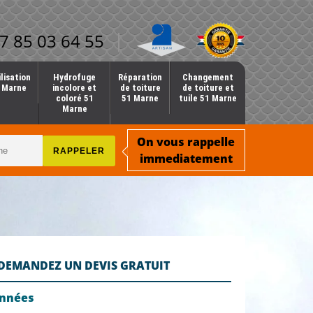
7 85 03 64 55
lisation
Hydrofuge
Réparation
Changement
1 Marne
incolore et
de toiture
de toiture et
coloré 51
51 Marne
tuile 51 Marne
Marne
On vous rappelle
immediatement
DEMANDEZ UN DEVIS GRATUIT
onnées