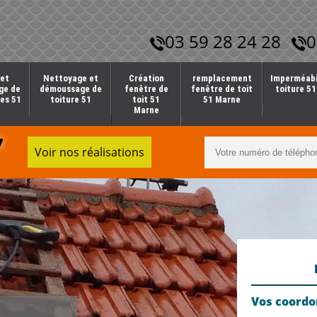
03 59 28 24 28
0
et
Nettoyage et
Création
remplacement
Imperméabi
ge de
démoussage de
fenêtre de
fenêtre de toit
toiture 5
es 51
toiture 51
toit 51
51 Marne
Marne
7
Voir nos réalisations
Vos coord