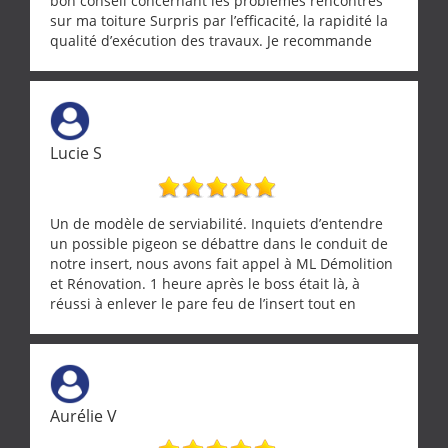
bon conseil concernant les problèmes rencontrés
sur ma toiture Surpris par l’efficacité, la rapidité la
qualité d’exécution des travaux. Je recommande
cette entreprise !
Lucie S
Un de modèle de serviabilité. Inquiets d’entendre
un possible pigeon se débattre dans le conduit de
notre insert, nous avons fait appel à ML Démolition
et Rénovation. 1 heure après le boss était là, à
réussi à enlever le pare feu de l’insert tout en
récupérant avec beaucoup de délicatesse une
tourterelle et s’est ensuite patiemment occupé de
l’oiseau jusqu’à ce qu’il reprenne ses esprits et
puisse s’envoler. Après quoi il a procédé au
ramonage de notre insert avec dextérité et une
Aurélie V
grande propreté, nous gratifiant également de
nombreux conseils concernant d’autres sujets. Un