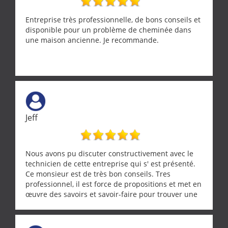
entrepreneur comme on souhaite en rencontrer.
Encore un grand merci à lui.
Entreprise très professionnelle, de bons conseils et
disponible pour un problème de cheminée dans
une maison ancienne. Je recommande.
Jeff
Nous avons pu discuter constructivement avec le
technicien de cette entreprise qui s' est présenté.
Ce monsieur est de très bon conseils. Tres
professionnel, il est force de propositions et met en
œuvre des savoirs et savoir-faire pour trouver une
solution a vos problèmes qui vous conviennent. Ça
demande de l écoute et de la considération, ce qui
ne se trouve que chez les pationnés de leur métier.