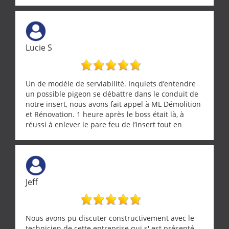
Lucie S
Un de modèle de serviabilité. Inquiets d’entendre
un possible pigeon se débattre dans le conduit de
notre insert, nous avons fait appel à ML Démolition
et Rénovation. 1 heure après le boss était là, à
réussi à enlever le pare feu de l’insert tout en
récupérant avec beaucoup de délicatesse une
tourterelle et s’est ensuite patiemment occupé de
l’oiseau jusqu’à ce qu’il reprenne ses esprits et
puisse s’envoler. Après quoi il a procédé au
ramonage de notre insert avec dextérité et une
Jeff
grande propreté, nous gratifiant également de
nombreux conseils concernant d’autres sujets. Un
entrepreneur comme on souhaite en rencontrer.
Encore un grand merci à lui.
Nous avons pu discuter constructivement avec le
technicien de cette entreprise qui s' est présenté.