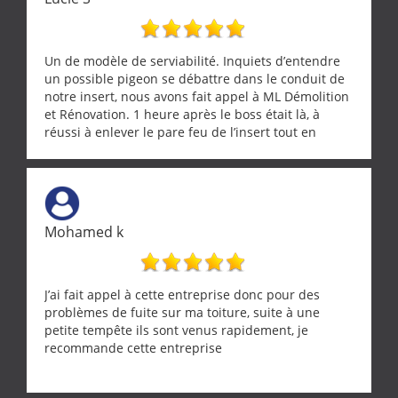
Un de modèle de serviabilité. Inquiets d’entendre
un possible pigeon se débattre dans le conduit de
notre insert, nous avons fait appel à ML Démolition
et Rénovation. 1 heure après le boss était là, à
réussi à enlever le pare feu de l’insert tout en
récupérant avec beaucoup de délicatesse une
tourterelle et s’est ensuite patiemment occupé de
l’oiseau jusqu’à ce qu’il reprenne ses esprits et
puisse s’envoler. Après quoi il a procédé au
ramonage de notre insert avec dextérité et une
Mohamed k
grande propreté, nous gratifiant également de
nombreux conseils concernant d’autres sujets. Un
entrepreneur comme on souhaite en rencontrer.
Encore un grand merci à lui.
J’ai fait appel à cette entreprise donc pour des
problèmes de fuite sur ma toiture, suite à une
petite tempête ils sont venus rapidement, je
recommande cette entreprise