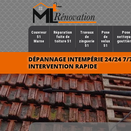
Couvreur
Réparation
Travaux
Pose
Pose 
51
fuite de
de
de
nettoya
Marne
toiture 51
zinguerie
velux
gouttièr
51
51
DÉPANNAGE INTEMPÉRIE 24/24 7/
INTERVENTION RAPIDE