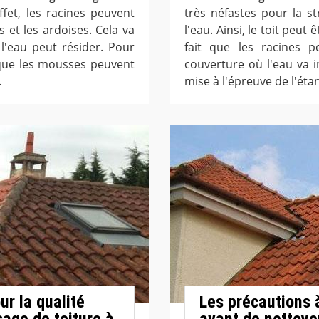
fet, les racines peuvent
très néfastes pour la st
s et les ardoises. Cela va
l'eau. Ainsi, le toit peut
 l'eau peut résider. Pour
fait que les racines p
t que les mousses peuvent
couverture où l'eau va i
.
mise à l'épreuve de l'étan
r la qualité
Les précautions 
age de toiture à
avant de nettoye