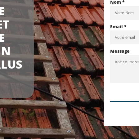
Nom *
E
ET
Email *
E
IN
Message
RLUS