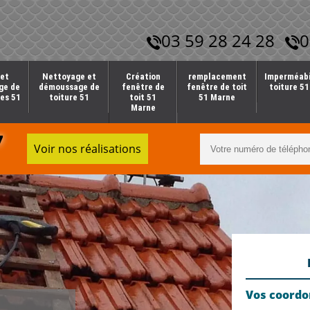
03 59 28 24 28
0
et
Nettoyage et
Création
remplacement
Imperméabi
ge de
démoussage de
fenêtre de
fenêtre de toit
toiture 5
es 51
toiture 51
toit 51
51 Marne
Marne
7
Voir nos réalisations
Vos coord