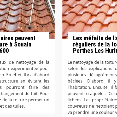
taires peuvent
Les méfaits de l
ture à Souain
réguliers de la t
1600
Perthes Les Hurl
vaux de nettoyage de la
Le nettoyage de la toitur
vation expérimentée pour
selon les explications 
n. En effet, il y a d'abord
plusieurs désagréments
structure en évitant les
bâclées. D'abord, il 
ires pourront faire des
l'habitation. Ensuite, il
changement de toit. Pour
peuvent craqueler. Cel
ge de la toiture permet un
lichens. Les propriétaire
t des tuiles.
couvreurs ne nettoient p
va prendre une couleur v