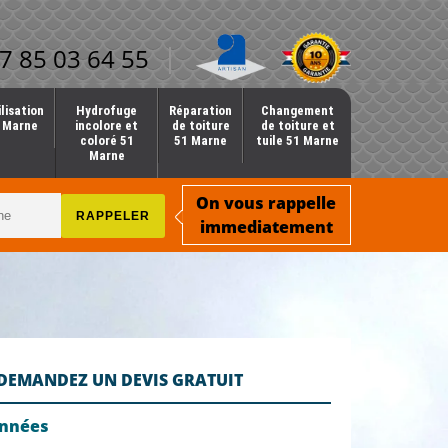
7 85 03 64 55
lisation
Hydrofuge
Réparation
Changement
1 Marne
incolore et
de toiture
de toiture et
coloré 51
51 Marne
tuile 51 Marne
Marne
On vous rappelle
immediatement
DEMANDEZ UN DEVIS GRATUIT
onnées