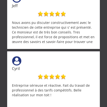
Jeff
Nous avons pu discuter constructivement avec le
technicien de cette entreprise qui s' est présenté.
Ce monsieur est de très bon conseils. Tres
professionnel, il est force de propositions et met en
œuvre des savoirs et savoir-faire pour trouver une
solution a vos problèmes qui vous conviennent. Ça
demande de l écoute et de la considération, ce qui
ne se trouve que chez les pationnés de leur métier.
Merci a ce monsieur pour sa disponibilité
Cyril
Entreprise sérieuse et réactive. Fait du travail de
professionnel à des tarifs compétitifs. Belle
réalisation sur mon toit !