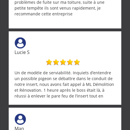
problèmes de fuite sur ma toiture, suite à une
petite tempête ils sont venus rapidement, je
recommande cette entreprise
Lucie S
Un de modèle de serviabilité. Inquiets d’entendre
un possible pigeon se débattre dans le conduit de
notre insert, nous avons fait appel à ML Démolition
et Rénovation. 1 heure après le boss était là, à
réussi à enlever le pare feu de l’insert tout en
récupérant avec beaucoup de délicatesse une
tourterelle et s’est ensuite patiemment occupé de
l’oiseau jusqu’à ce qu’il reprenne ses esprits et
puisse s’envoler. Après quoi il a procédé au
ramonage de notre insert avec dextérité et une
Man