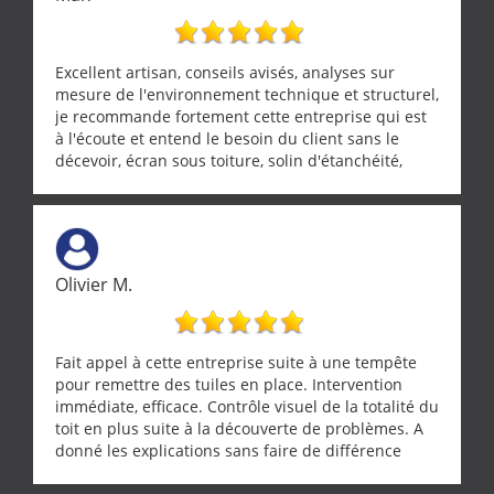
grande propreté, nous gratifiant également de
nombreux conseils concernant d’autres sujets. Un
entrepreneur comme on souhaite en rencontrer.
Encore un grand merci à lui.
Excellent artisan, conseils avisés, analyses sur
mesure de l'environnement technique et structurel,
je recommande fortement cette entreprise qui est
à l'écoute et entend le besoin du client sans le
décevoir, écran sous toiture, solin d'étanchéité,
realignement d'une pergola, dalle sous
récupérateur d'eau, tout a été parfaitement mis en
œuvre sans besoin d'y revenir. confiance assurée.
Olivier M.
Fait appel à cette entreprise suite à une tempête
pour remettre des tuiles en place. Intervention
immédiate, efficace. Contrôle visuel de la totalité du
toit en plus suite à la découverte de problèmes. A
donné les explications sans faire de différence
entre nous deux. A recommander